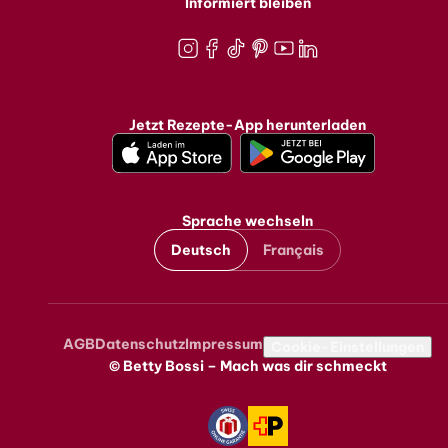
Informiert bleiben
Instagram
Facebook
TikTok
Pinterest
Youtube
LinkedIn
Jetzt Rezepte-App herunterladen
Sprache wechseln
Deutsch
Français
AGB
Datenschutz
Impressum
Metanavigation
Cookie-Einstellungen
© Betty Bossi – Mach was dir schmeckt