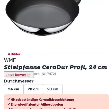
4 Bilder
WMF
Stielpfanne CeraDur Profi, 24 cm
Art.-Nr.
74721
Jetzt bewerten
Durchmesser
24 cm
28 cm
20 cm
Die Vorteile im Überblick
Hitzebeständige Keramikbeschichtung
Energieeffizienter Allherdboden