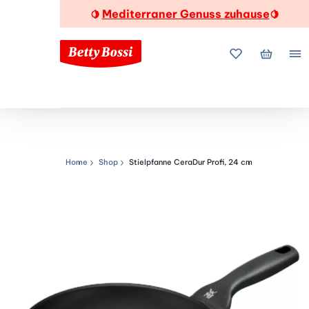
Mediterraner Genuss zuhause
🍋
🍋
Meine Favorite
Mein Wa
Me
Home
Shop
Stielpfanne CeraDur Profi, 24 cm
Navigationspfad