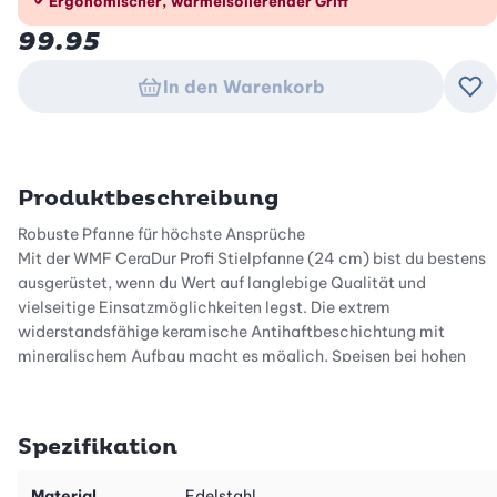
Ergonomischer, wärmeisolierender Griff
99.95
In den Warenkorb
Zu
Produktbeschreibung
Robuste Pfanne für höchste Ansprüche
Mit der WMF CeraDur Profi Stielpfanne (24 cm) bist du bestens
ausgerüstet, wenn du Wert auf langlebige Qualität und
vielseitige Einsatzmöglichkeiten legst. Die extrem
widerstandsfähige keramische Antihaftbeschichtung mit
mineralischem Aufbau macht es möglich, Speisen bei hohen
Temperaturen perfekt und ohne Anhaften zuzubereiten. Egal, ob
du Fleisch knusprig anbraten oder knackiges Gemüse zubereiten
möchtest – diese Pfanne liefert gleichmässige Resultate und
Spezifikation
bleibt dabei besonders pflegeleicht.
Effiziente Wärmeverteilung und Energiesparen
Material
Edelstahl