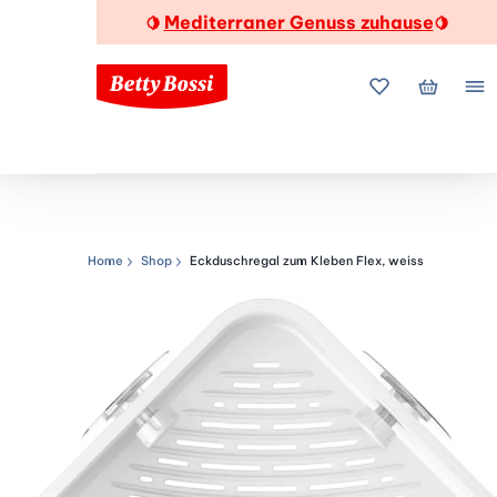
Mediterraner Genuss zuhause
🍋
🍋
Meine Favorite
Mein Wa
Me
Home
Shop
Eckduschregal zum Kleben Flex, weiss
Navigationspfad