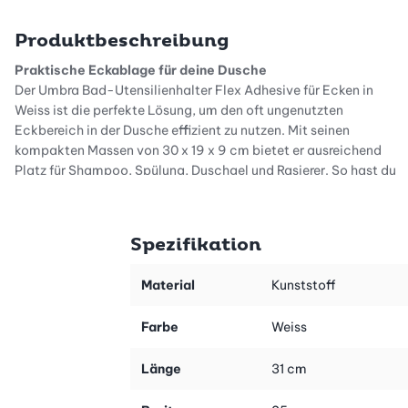
Produktbeschreibung
Praktische Eckablage für deine Dusche
Der Umbra Bad-Utensilienhalter Flex Adhesive für Ecken in
Weiss ist die perfekte Lösung, um den oft ungenutzten
Eckbereich in der Dusche effizient zu nutzen. Mit seinen
kompakten Massen von 30 x 19 x 9 cm bietet er ausreichend
Platz für Shampoo, Spülung, Duschgel und Rasierer. So hast du
alle wichtigen Pflegeprodukte stets griffbereit und übersichtlich
geordnet. Besonders praktisch sind die zwei seitlichen Haken, an
denen du Luffaschwämme oder Waschlappen bequem
Spezifikation
aufhängen kannst.
Einfach und beschädigungsfrei montieren
Material
Kunststoff
Dank des wasserfesten, abziehbaren Saugnapfs lässt sich der
Organizer ohne Bohren oder Schrauben problemlos anbringen –
Farbe
Weiss
ideal für Fliesen, Rigips und Beton. Das verhindert nicht nur
Schäden an den Oberflächen, sondern macht die Montage
Länge
31 cm
besonders flexibel. Du kannst die Ablage jederzeit leicht
entfernen und an einer anderen Stelle wiederverwenden, ohne