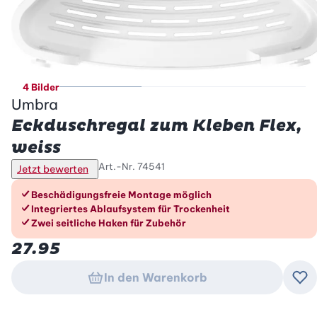
4 Bilder
Umbra
Eckduschregal zum Kleben Flex,
weiss
Art.-Nr.
74541
Jetzt bewerten
Die Vorteile im Überblick
Beschädigungsfreie Montage möglich
Integriertes Ablaufsystem für Trockenheit
Zwei seitliche Haken für Zubehör
27.95
In den Warenkorb
Zu