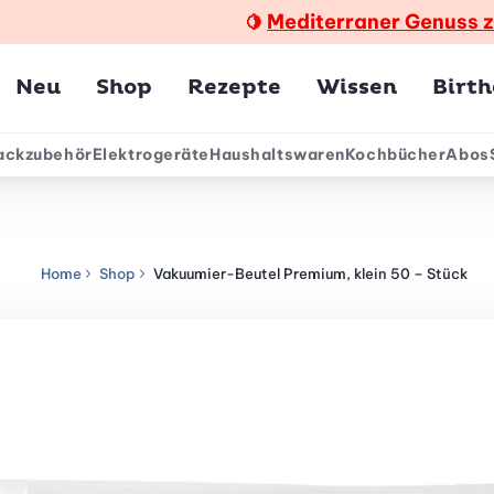
Mediterraner Genuss 
🍋
Hauptmenü
Neu
Shop
Rezepte
Wissen
Birt
ackzubehör
Elektrogeräte
Haushaltswaren
Kochbücher
Abos
ärmenü
Home
Shop
Vakuumier-Beutel Premium, klein 50 – Stück