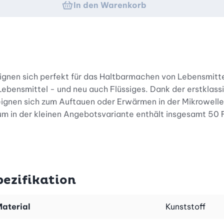
In den Warenkorb
 eignen sich perfekt für das Haltbarmachen von Lebensmi
bensmittel - und neu auch Flüssiges. Dank der erstklassig
ignen sich zum Auftauen oder Erwärmen in der Mikrowelle
um in der kleinen Angebotsvariante enthält insgesamt 50 
ross 50 – Stück (Art.-Nr. 26614).
pezifikation
aterial
Kunststoff