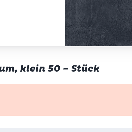
m, klein 50 – Stück
k