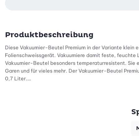
Produktbeschreibung
Diese Vakuumier-Beutel Premium in der Variante klein
Folienschweissgerät. Vakuumiere damit feste, feuchte Le
Vakuumier-Beutel besonders temperaturresistent. Sie e
Garen und für vieles mehr. Der Vakuumier-Beutel Premi
0,7 Liter.
Tipp:
perfekte Ergänzung: Vakuumier-Beutel Premium, g
S
M