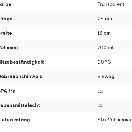
Farbe
Transparent
Länge
25 cm
reite
16 cm
Volumen
700 ml
itzebeständigkeit
90 °C
Gebrauchshinweis
Einweg
PA frei
Ja
Lebensmittelecht
Ja
Lieferumfang
50x Vakuumier-