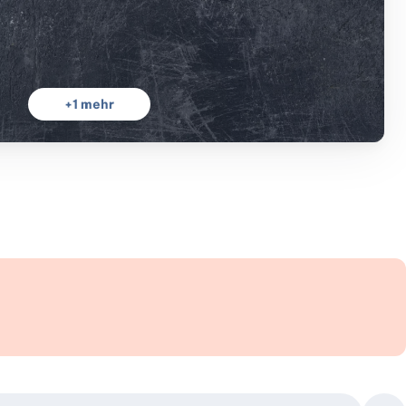
+
1
mehr