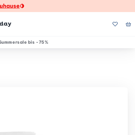
zuhause
🍋
hday
Meine Fa
Me
Summersale bis -75%