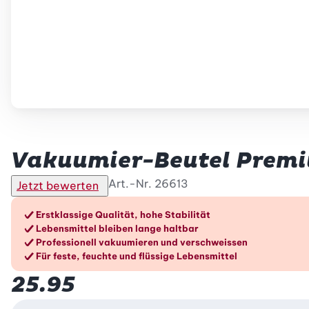
Betty Bossi
Vakuumier-Beutel Premiu
Art.-Nr.
26613
Jetzt bewerten
Die Vorteile im Überblic
Erstklassige Qualität, hohe Stabilität
Lebensmittel bleiben lange haltbar
Professionell vakuumieren und verschweissen
Für feste, feuchte und flüssige Lebensmittel
25.95