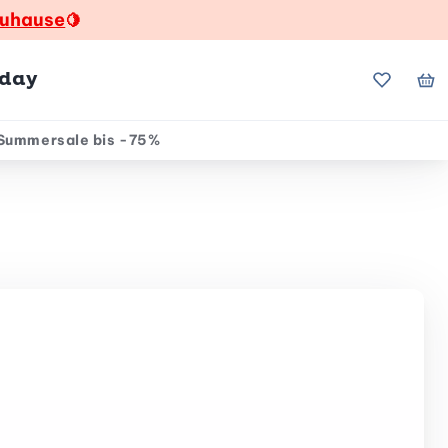
zuhause
🍋
hday
Meine Fa
Me
Summersale bis -75%