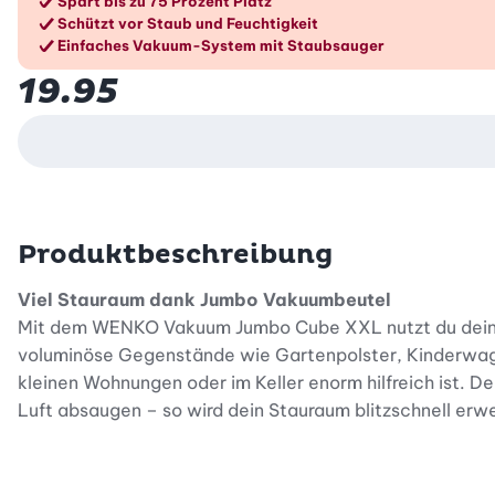
Die Vorteile im Überblic
Spart bis zu 75 Prozent Platz
Schützt vor Staub und Feuchtigkeit
Einfaches Vakuum-System mit Staubsauger
19.95
Produktbeschreibung
Viel Stauraum dank Jumbo Vakuumbeutel
Mit dem WENKO Vakuum Jumbo Cube XXL nutzt du deine S
voluminöse Gegenstände wie Gartenpolster, Kinderwagen
kleinen Wohnungen oder im Keller enorm hilfreich ist. 
Luft absaugen – so wird dein Stauraum blitzschnell erwe
Schutz vor Schmutz und Feuchtigkeit
Der Wenko Vakuumbeutel schützt deine Textilien zuverläs