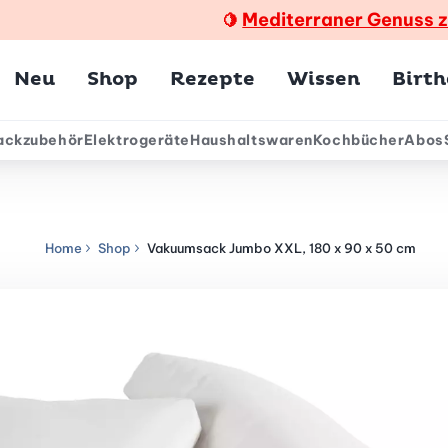
Mediterraner Genuss 
🍋
Hauptmenü
Neu
Shop
Rezepte
Wissen
Birt
ackzubehör
Elektrogeräte
Haushaltswaren
Kochbücher
Abos
ärmenü
Home
Shop
Vakuumsack Jumbo XXL, 180 x 90 x 50 cm