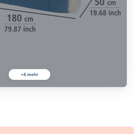
+
6
mehr