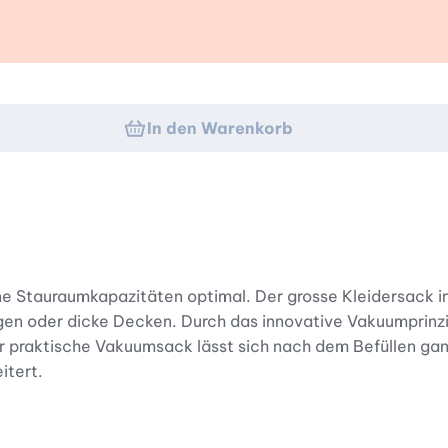
k
In den Warenkorb
tauraumkapazitäten optimal. Der grosse Kleidersack im 
 oder dicke Decken. Durch das innovative Vakuumprinzip 
Der praktische Vakuumsack lässt sich nach dem Befüllen ga
itert.
sig vor Staub, Nässe und Mottenbefall. Die extra dicke Fol