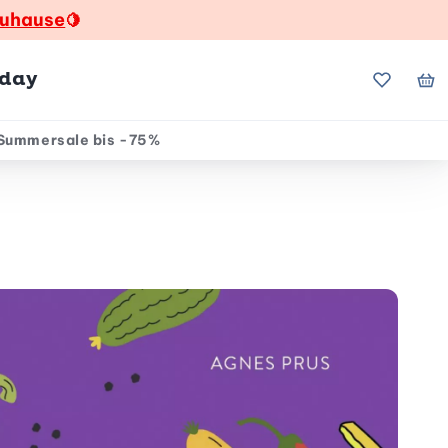
zuhause
🍋
hday
Meine Fa
Me
Summersale bis -75%