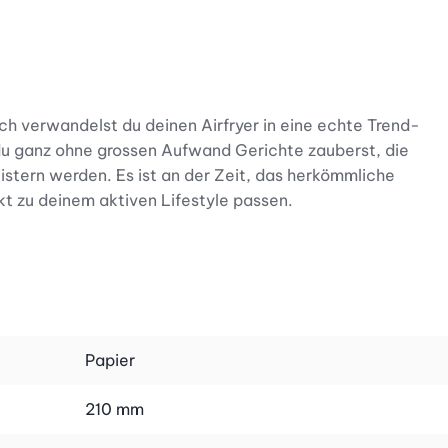
ch verwandelst du deinen Airfryer in eine echte Trend-
 du ganz ohne grossen Aufwand Gerichte zauberst, die
istern werden. Es ist an der Zeit, das herkömmliche
kt zu deinem aktiven Lifestyle passen.
swahl an vegetarischen Highlights, die durch maximale
cks für zwischendurch – jedes Rezept setzt auf wenige,
ahlzeit den vollen Crunch und tust deinem Körper
Papier
ses Buch holt dich genau dort ab, wo du gerade bist. Die
210 mm
rtvolle Zeit, da die Heissluftfritteuse blitzschnell