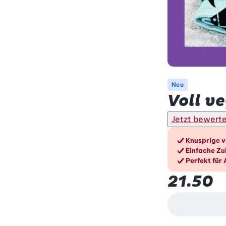
Neu
Voll v
Jetzt bewert
Die V
Knusprige v
Einfache Zu
Perfekt für
21.50