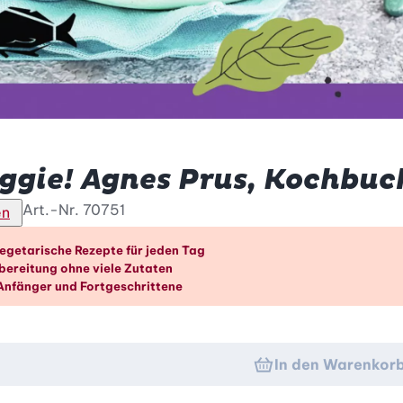
eggie! Agnes Prus, Kochbuc
Art.-Nr.
70751
en
orteile im Überblick
egetarische Rezepte für jeden Tag
bereitung ohne viele Zutaten
 Anfänger und Fortgeschrittene
In den Warenkor