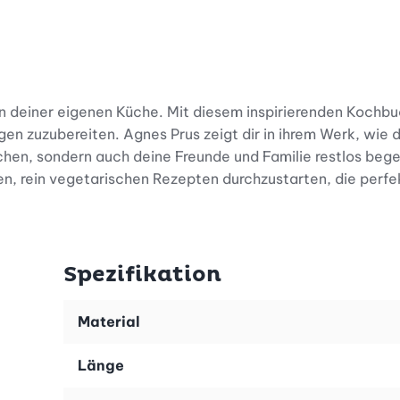
in deiner eigenen Küche. Mit diesem inspirierenden Kochbu
gen zuzubereiten. Agnes Prus zeigt dir in ihrem Werk, wie
chen, sondern auch deine Freunde und Familie restlos bege
en, rein vegetarischen Rezepten durchzustarten, die perfe
ng langweilig sein muss? Hier erwartet dich eine bunte Au
n. Ob gesunde Gemüse-Variationen oder ausgefallene Sna
Spezifikation
ges Einkaufen loslegen kannst. So geniesst du bei jeder M
Material
der bereits kleine kulinarische Meisterwerke kreierst, die
Länge
 dafür, dass jedes Gericht auf Anhieb gelingt. Du sparst we