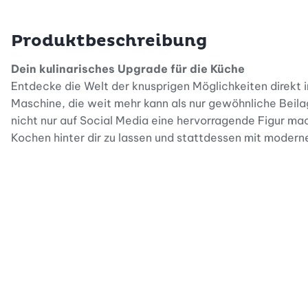
Produktbeschreibung
Dein kulinarisches Upgrade für die Küche
Entdecke die Welt der knusprigen Möglichkeiten direkt 
Maschine, die weit mehr kann als nur gewöhnliche Beila
nicht nur auf Social Media eine hervorragende Figur ma
Kochen hinter dir zu lassen und stattdessen mit modern
Knuspriger Genuss ohne Fleisch
Wer hat eigentlich behauptet, dass fleischlose Ernähru
Knusprigkeit und einen intensiven Geschmack besteche
aber hochwertige Zutaten, damit du sofort und ohne lan
gleichzeitig etwas Gutes.
Einfach, schnell und garantiert gelingsicher
Ganz egal, ob du zum ersten Mal selbst am Herd stehst o
verständlichen Anleitungen und die cleveren Tipps sorgen