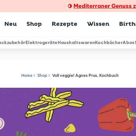
Mediterraner Genuss 
🍋
Hauptmenü
Neu
Shop
Rezepte
Wissen
Birt
ackzubehör
Elektrogeräte
Haushaltswaren
Kochbücher
Abos
ärmenü
Home
Shop
Voll veggie! Agnes Prus, Kochbuch