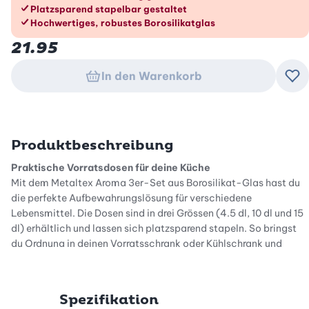
Platzsparend stapelbar gestaltet
Hochwertiges, robustes Borosilikatglas
21.95
In den Warenkorb
Zu
Produktbeschreibung
Praktische Vorratsdosen für deine Küche
Mit dem Metaltex Aroma 3er-Set aus Borosilikat-Glas hast du
die perfekte Aufbewahrungslösung für verschiedene
Lebensmittel. Die Dosen sind in drei Grössen (4.5 dl, 10 dl und 15
dl) erhältlich und lassen sich platzsparend stapeln. So bringst
du Ordnung in deinen Vorratsschrank oder Kühlschrank und
findest immer schnell, was du brauchst. Das hochwertige
Borosilikatglas sorgt zudem für eine langlebige und robuste
Nutzung im Alltag.
Spezifikation