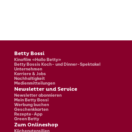
Fusszeile
Betty Bossi
Kinofilm «Hallo Betty»
Betty Bossis Koch- und Dinner-Spektakel
Unternehmen
Karriere & Jobs
Nachhaltigkeit
Medienmitteilungen
Newsletter und Service
Newsletter abonnieren
Mein Betty Bossi
Werbung buchen
Geschenkkarten
Rezepte-App
Green Betty
Zum Onlineshop
Küchenutensilien