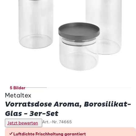
5 Bilder
Metaltex
Vorratsdose Aroma, Borosilikat-
Glas - 3er-Set
Art.-Nr.
74665
Jetzt bewerten
Die Vorteile im Überblick
Luftdichte Frischhaltung garantiert