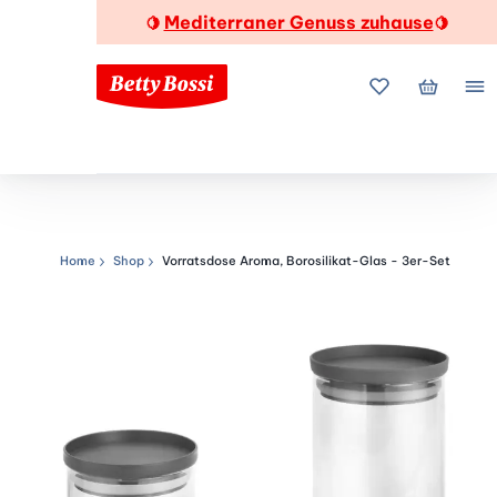
Mediterraner Genuss zuhause
🍋
🍋
Meine Favorite
Mein Wa
Me
Home
Shop
Vorratsdose Aroma, Borosilikat-Glas - 3er-Set
Navigationspfad