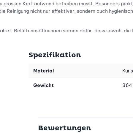
 du grossen Kraftaufwand betreiben musst. Besonders prakt
ie Reinigung nicht nur effektiver, sondern auch hygienisch
altet: Belüftungsöffnungen sorgen dafür, dass sowohl die B
n Behälter komplett zerlegen, was die Reinigung und Desi
Spezifikation
enden möchtest – mit dem mitgelieferten Montagemateria
Material
Kuns
deinen individuellen Bedürfnissen an und findet in jedem
Gewicht
364
l (Inox) macht die Metaltex Cleany Toilettenbürste zu ein
h ihre Form und Funktion behält. Mit der kompakten Masse 
Bewertungen