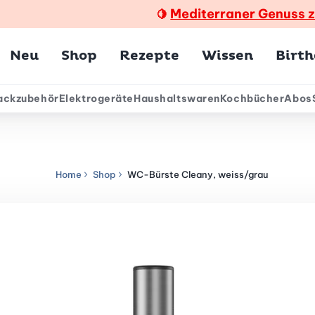
Mediterraner Genuss 
🍋
Hauptmenü
Neu
Shop
Rezepte
Wissen
Birt
ackzubehör
Elektrogeräte
Haushaltswaren
Kochbücher
Abos
ärmenü
Home
Shop
WC-Bürste Cleany, weiss/grau