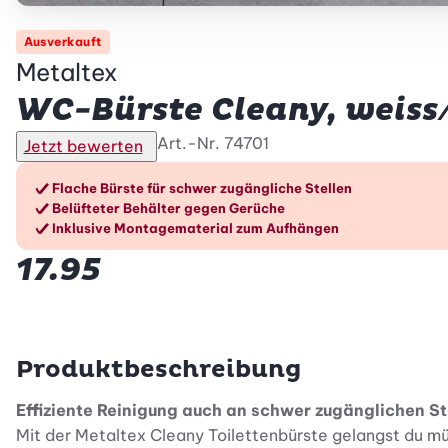
Ausverkauft
Metaltex
WC-Bürste Cleany, weiss
Art.-Nr.
74701
Jetzt bewerten
Die Vorteile im Überblic
Flache Bürste für schwer zugängliche Stellen
Belüfteter Behälter gegen Gerüche
Inklusive Montagematerial zum Aufhängen
17.95
Produktbeschreibung
Effiziente Reinigung auch an schwer zugänglichen St
Mit der Metaltex Cleany Toilettenbürste gelangst du müh