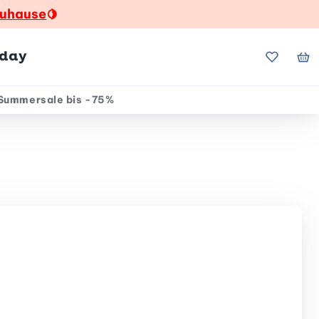
zuhause
🍋
hday
Meine Fa
Me
Summersale bis -75%