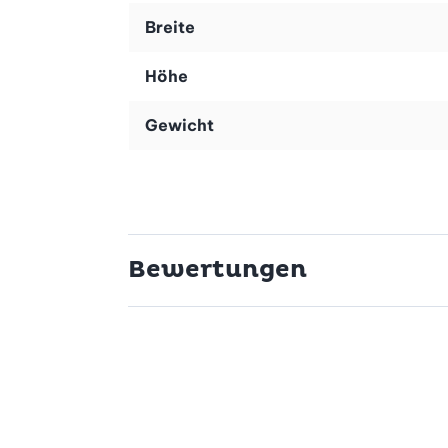
tmark Teigwalze ist das ideale Werkzeug für alle, die Wert
Breite
 du kannst dich auf langjährige Funktionalität verlassen. 
Höhe
Gewicht
Bewertungen