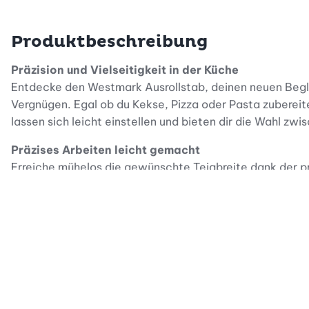
Produktbeschreibung
Präzision und Vielseitigkeit in der Küche
Entdecke den Westmark Ausrollstab, deinen neuen Begle
Vergnügen. Egal ob du Kekse, Pizza oder Pasta zubereite
lassen sich leicht einstellen und bieten dir die Wahl z
Präzises Arbeiten leicht gemacht
Erreiche mühelos die gewünschte Teigbreite dank der pr
Westmark Teigroller ist nicht nur funktional, sondern au
Reinigung. Geniesse die Vorteile von hoher Qualität un
Pflegeleicht und hygienisch
Ein weiterer Pluspunkt dieses Teigrollers ist seine einfa
Backen einfach in die Spülmaschine geben und schon ist d
andere Küchenabenteuer.