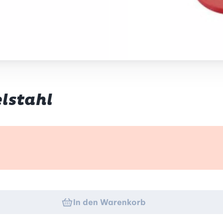
elstahl
k
In den Warenkorb