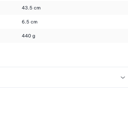
 auf Präzision und Qualität legen. Mit diesem
43.5 cm
Lass deiner Kreativität freien Lauf und geniesse das
6.5 cm
440 g