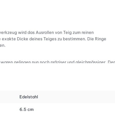
erkzeug wird das Ausrollen von Teig zum reinen
die exakte Dicke deines Teiges zu bestimmen. Die Ringe
en.
kwaren gelingen nun noch präziser und gleichmässiger. Der
ung aus Edelstahl sorgt für Langlebigkeit und einfache
 Backprojekt startest.
, sondern auch hygienisch und pflegeleicht. Nach dem
Edelstahl
e Leichtigkeit der Reinigung und spare wertvolle Zeit für
6.5 cm