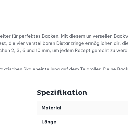
iter für perfektes Backen. Mit diesem universellen Backw
st, die vier verstellbaren Distanzringe ermöglichen dir, 
wischen 2, 3, 6 und 10 mm, um jedem Rezept gerecht zu werd
aktischen Skaleneinteilung auf dem Teigroller. Deine Bac
ch ein Hingucker in jeder Küche. Die hochwertige Verarbeit
d präzisem Design immer, wenn du mit Freude dein nächstes
Spezifikation
che Pflege. Der rostfreie Edelstahl ist nicht nur langlebig
Material
ein Ausrollstab bereit für den nächsten Einsatz. Erlebe di
Länge