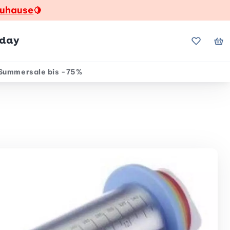
zuhause
🍋
hday
Meine Fa
Me
Summersale bis -75%