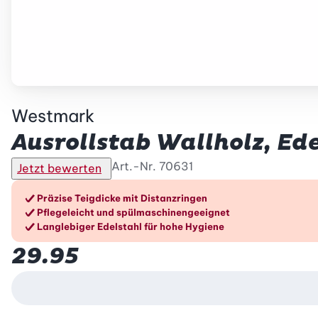
Westmark
Ausrollstab Wallholz, Ed
Art.-Nr.
70631
Jetzt bewerten
Die Vorteile im Überblic
Präzise Teigdicke mit Distanzringen
Pflegeleicht und spülmaschinengeeignet
Langlebiger Edelstahl für hohe Hygiene
29.95