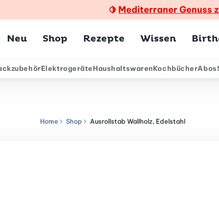
Mediterraner Genuss 
🍋
Hauptmenü
Neu
Shop
Rezepte
Wissen
Birt
ackzubehör
Elektrogeräte
Haushaltswaren
Kochbücher
Abos
ärmenü
Home
Shop
Ausrollstab Wallholz, Edelstahl