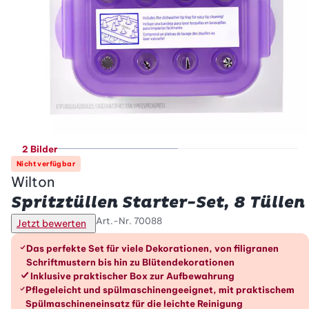
2 Bilder
Nicht verfügbar
Wilton
Spritztüllen Starter-Set, 8 Tüllen
Art.-Nr.
70088
Jetzt bewerten
Die Vorteile im Überblick
Das perfekte Set für viele Dekorationen, von filigranen
Schriftmustern bis hin zu Blütendekorationen
Inklusive praktischer Box zur Aufbewahrung
Pflegeleicht und spülmaschinengeeignet, mit praktischem
Spülmaschineneinsatz für die leichte Reinigung