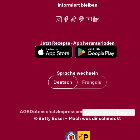
Informiert bleiben
Instagram
Facebook
TikTok
Pinterest
Youtube
LinkedIn
Jetzt Rezepte-App herunterladen
Sprache wechseln
Deutsch
Français
AGB
Datenschutz
Impressum
Metanavigation
Cookie-Einstellungen
© Betty Bossi – Mach was dir schmeckt