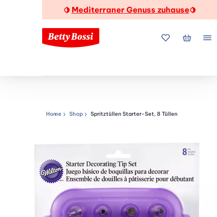
Mediterraner Genuss zuhause
🍋
🍋
Meine Favorite
Mein Wa
Me
Home
Shop
Spritztüllen Starter-Set, 8 Tüllen
Navigationspfad