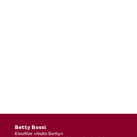
Fusszeile
Betty Bossi
Kinofilm «Hallo Betty»