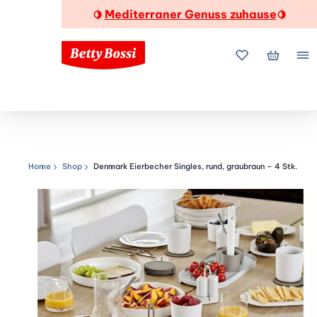
Mediterraner Genuss zuhause
🍋
🍋
Meine Favorite
Mein Wa
Me
Home
Shop
Denmark Eierbecher Singles, rund, graubraun – 4 Stk.
Navigationspfad