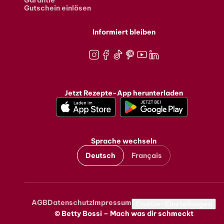
Garantie
Gutschein einlösen
Informiert bleiben
Instagram
Facebook
TikTok
Pinterest
Youtube
LinkedIn
Jetzt Rezepte-App herunterladen
Sprache wechseln
Deutsch
Français
AGB
Datenschutz
Impressum
Metanavigation
Cookie-Einstellungen
© Betty Bossi – Mach was dir schmeckt