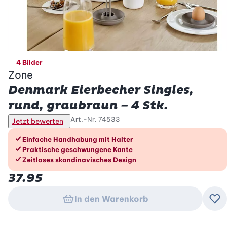
4 Bilder
Zone
Denmark Eierbecher Singles,
rund, graubraun – 4 Stk.
Art.-Nr.
74533
Jetzt bewerten
Die Vorteile im Überblick
Einfache Handhabung mit Halter
Praktische geschwungene Kante
Zeitloses skandinavisches Design
37.95
In den Warenkorb
Zu