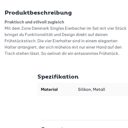
Produktbeschreibung
Praktisch und stilvoll zugleich
Mit dem Zone Denmark Singles Eierbecher im Set mit vier Stück
bringst du Funktionalität und Design direkt auf deinen
Frühstückstisch. Die vier Eierhalter sind in einem eleganten
Halter arrangiert, der sich mühelos mit nur einer Hand auf den
Tisch stellen lässt. So gelingt dir ein entspanntes Frühstück,
ohne viel Aufwand – genau das richtige für gemütliche
Morgenstunden allein oder mit Freunden.
Spezifikation
Innovatives Design für den Alltag
Die geschwungene Kante der Eierbecher ist nicht nur ein
optisches Highlight, sondern erfüllt auch einen praktischen
Material
Silikon, Metall
Zweck. Sie fängt Salz und Eierschalen auf und sorgt so für einen
ordentlichen Tisch. Dieses durchdachte Detail macht dieses
Frühstücksgeschirr besonders benutzerfreundlich. So kannst du
dein Frühstück entspannt geniessen, ohne unnötigen Aufwand
beim Aufräumen.