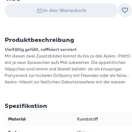
In den Warenkorb
Zu
Produktbeschreibung
Vielfältig gefüllt, raffiniert serviert
Mit diesen zwei Zusatzböden kannst du bis zu drei Apéro-Plättli
mit je neun Spiesschen aufs Mal zubereiten. Die appetitlichen
Häppchen sind immer und überall beliebt: ob als knuspriger
Partysnack zur lockeren Grillparty mit Freunden oder als feine
Apéro-Häppli zur festlichen Geburtstagsfeier mit der ganzen
Familie. Die perfekt gestapelten Canapés sind wunderbar
vielfältig und im Apéro-Maker blitzschnell belegt, aufgespiesst,
zugeschnitten, gebacken und serviert. Du kannst sie mit
Spezifikation
verschiedenen Brotsorten und allen möglichen Zutaten
zubereiten, sodass deine Gäste vom kreativen Fingerfood
Material
Kunststoff
begeistert sein werden!