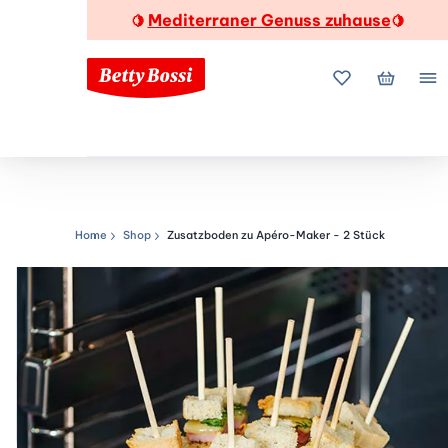
Mediterraner Genuss zuhause
🍋
🍋
Meine Favorite
Mein Wa
Me
Home
Shop
Zusatzboden zu Apéro-Maker - 2 Stück
Navigationspfad