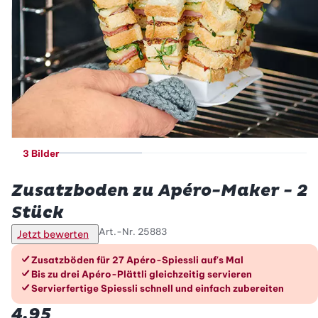
3 Bilder
Betty Bossi
Zusatzboden zu Apéro-Maker - 2
Stück
Art.-Nr.
25883
Jetzt bewerten
Die Vorteile im Überblick
Zusatzböden für 27 Apéro-Spiessli auf's Mal
Bis zu drei Apéro-Plättli gleichzeitig servieren
Servierfertige Spiessli schnell und einfach zubereiten
4.95