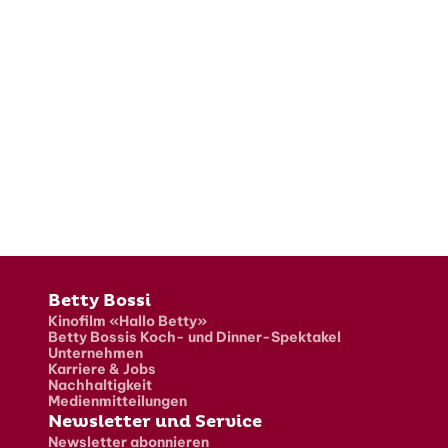
Fusszeile
Betty Bossi
Kinofilm «Hallo Betty»
Betty Bossis Koch- und Dinner-Spektakel
Unternehmen
Karriere & Jobs
Nachhaltigkeit
Medienmitteilungen
Newsletter und Service
Newsletter abonnieren