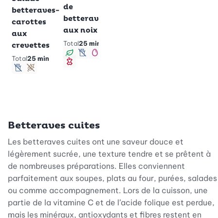
betterave
de
betteraves-
crue
betteraves
carottes
Total
20 min
aux noix
aux
Végan
sans lactose
Sans gluten
Total
25 min
crevettes
Végan
sans lactose
Low-carb
Total
25 min
Minceur
sans lactose
Sans gluten
Betteraves cuites
Les betteraves cuites ont une saveur douce et
légèrement sucrée, une texture tendre et se prêtent à
de nombreuses préparations. Elles conviennent
parfaitement aux soupes, plats au four, purées, salades
ou comme accompagnement. Lors de la cuisson, une
partie de la vitamine C et de l’acide folique est perdue,
mais les minéraux, antioxydants et fibres restent en