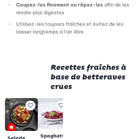
Coupez-les finement ou râpez-les
afin de les
rendre plus digestes
Utilisez-les toujours fraîches et évitez de les
laisser longtemps à l’air libre
Recettes fraîches à
base de betteraves
crues
Cocktail
Ajouter à vos recettes préférées
Ajouter à vos recettes préférées
Ajouter à vos recettes
A
pommebettera
Total
20 min
Premium
Végan
sans lactos
Sans gl
Salade de
Spaghettis
Salade