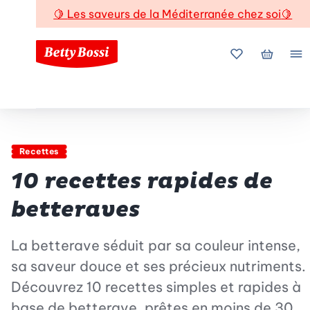
🍋
Les saveurs de la Méditerranée chez soi
🍋
Mes favoris
Mon pani
Me
Recettes
10 recettes rapides de
betteraves
La betterave séduit par sa couleur intense,
sa saveur douce et ses précieux nutriments.
Découvrez 10 recettes simples et rapides à
base de betterave, prêtes en moins de 30