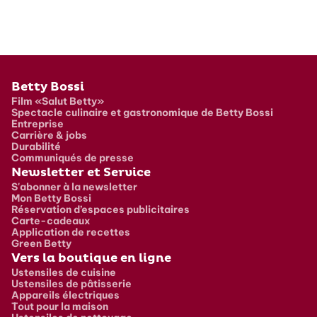
Pied de page
Betty Bossi
Film «Salut Betty»
Spectacle culinaire et gastronomique de Betty Bossi
Entreprise
Carrière & jobs
Durabilité
Communiqués de presse
Newsletter et Service
S'abonner à la newsletter
Mon Betty Bossi
Réservation d’espaces publicitaires
Carte-cadeaux
Application de recettes
Green Betty
Vers la boutique en ligne
Ustensiles de cuisine
Ustensiles de pâtisserie
Appareils électriques
Tout pour la maison