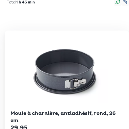
Total
1 h 45 min
Véga
s
Betty Bossi
Moule à charnière, antiadhésif, rond, 26
cm
29.95