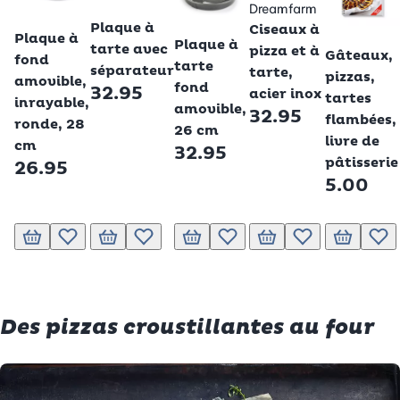
Dreamfarm
Betty Bossi
Betty Bossi
Plaque à
Betty Bossi
Ciseaux à
Plaque à
Betty Boss
Plaque à
tarte avec
pizza et à
Gâteaux,
fond
tarte
séparateur
tarte,
pizzas,
amovible,
fond
32.95
acier inox
tartes
inrayable,
amovible,
32.95
flambées,
ronde, 28
26 cm
livre de
cm
32.95
pâtisserie
26.95
5.00
Ajouter au panier
Ajouter à la liste de souhaits.
Ajouter au panier
Ajouter à la liste de souhaits.
Ajouter au panier
Ajouter à la liste de souhaits.
Ajouter au panier
Ajouter à la liste 
Ajouter au 
Ajou
Des pizzas croustillantes au four