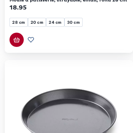
Moule à pâtisserie, inrayable, émail, rond 28 cm
18.95
28 cm
20 cm
24 cm
30 cm
Ajouter au panier
Ajouter à la liste de souhaits.