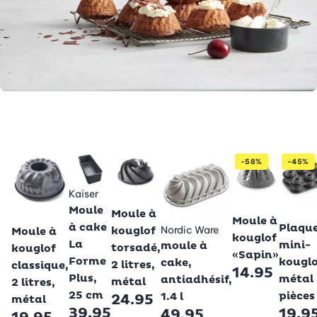
-58%
-45%
Kaiser
Betty Bossi
Betty Bossi
Moule
Moule à
Betty 
Betty Bossi
Moule à
à cake
Plaque
Nordic Ware
kouglof
Moule à
kouglof
La
mini-
moule à
torsadé,
kouglof
«Sapin»
Forme
kouglo
cake,
2 litres,
classique,
14.95
Plus,
métal 
antiadhésif,
métal
2 litres,
25 cm
pièces
1.4 l
24.95
métal
39.95
19.9
49.95