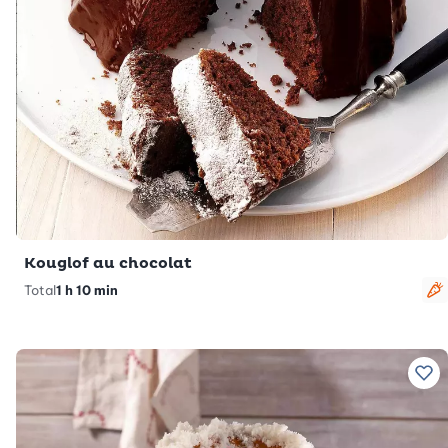
Kouglof au chocolat
Total
1 h 10 min
V
Ajo