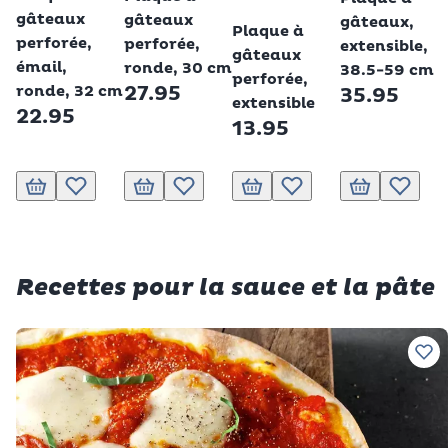
Betty Bossi
gâteaux
gâteaux
gâteaux,
Plaque à
perforée,
perforée,
extensible,
gâteaux
émail,
ronde, 30 cm
38.5-59 cm
perforée,
ronde, 32 cm
27.95
35.95
extensible
22.95
13.95
Ajouter au panier
Ajouter à la liste de souhaits.
Ajouter au panier
Ajouter à la liste de souhaits.
Ajouter au panier
Ajouter à la liste de souhai
Ajouter au pani
Ajouter 
Recettes pour la sauce et la pâte
Ajo