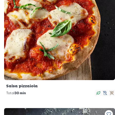
Salsa pizzaiola
Total
30 min
Végan
sans
S