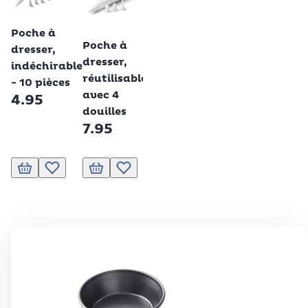
pâtisserie,
pâtisse
Betty Bossi
ronde, 35
pliante
Betty Bossi
Betty Bossi
Poche à
cm
carrée
Tamis à
Poche à
dresser,
7.95
45×30
farine
dresser,
indéchirable
17.95
avec
réutilisable,
- 10 pièces
couvercle,
avec 4
4.95
acier inox
douilles
19.95
7.95
Ajouter au panier
Ajouter à la liste de souhaits.
Ajouter au panier
Ajouter à la liste de souhaits.
Ajouter au panier
Ajouter à la liste de souhaits.
Ajouter au panier
Ajouter à la li
Ajoute