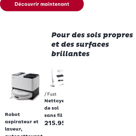
Découvrir maintenant
Pour des sols propres
et des surfaces
brillantes
Bona
iR
-24%
Balai
R
vaporisateur
a
/ Fust
Betty Bossi
pour
R
Aspirateur
/ Fust
Betty Bossi
parquet
M
robot
Nettoyeur
Premium,
A
159.95
de sol
Betty Bossi
bleu
b
Robot
sans fil
69.95
8
aspirateur et
215.95
laveur,