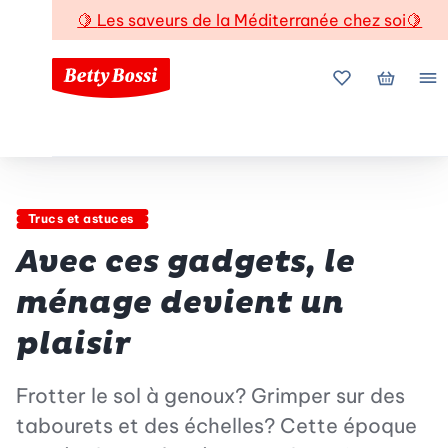
🍋
Les saveurs de la Méditerranée chez soi
🍋
Mes favoris
Mon pani
Me
Trucs et astuces
Avec ces gadgets, le
ménage devient un
plaisir
Frotter le sol à genoux? Grimper sur des
tabourets et des échelles? Cette époque