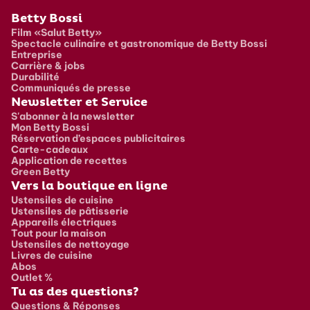
Pied de page
Betty Bossi
Film «Salut Betty»
Spectacle culinaire et gastronomique de Betty Bossi
Entreprise
Carrière & jobs
Durabilité
Communiqués de presse
Newsletter et Service
S'abonner à la newsletter
Mon Betty Bossi
Réservation d’espaces publicitaires
Carte-cadeaux
Application de recettes
Green Betty
Vers la boutique en ligne
Ustensiles de cuisine
Ustensiles de pâtisserie
Appareils électriques
Tout pour la maison
Ustensiles de nettoyage
Livres de cuisine
Abos
Outlet %
Tu as des questions?
Questions & Réponses