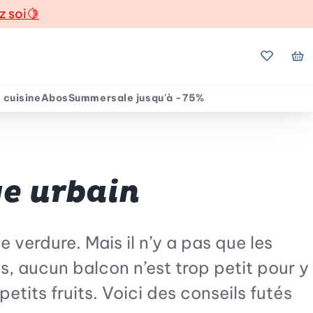
z soi
🍋
Mes favo
Mo
 cuisine
Abos
Summersale jusqu'à -75%
ge urbain
 verdure. Mais il n’y a pas que les
les, aucun balcon n’est trop petit pour y
tits fruits. Voici des conseils futés