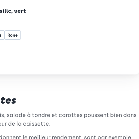
ilic, vert
s
Rose
nier
à la liste de souhaits.
tes
is, salade à tondre et carottes poussent bien dans
ur de la caissette.
ui donnent le meilleur rendement, sont par exemple