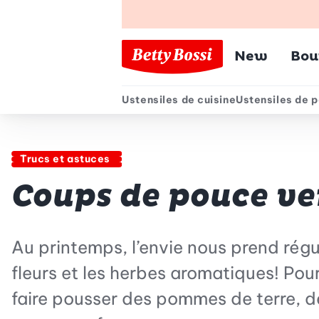
Menu pr
New
Bou
Ustensiles de cuisine
Ustensiles de p
Menu secondair
Trucs et astuces
Coups de pouce ver
Au printemps, l’envie nous prend régul
fleurs et les herbes aromatiques! Pour 
faire pousser des pommes de terre, de