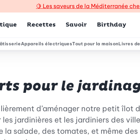
🍋
Les saveurs de la Méditerranée che
incipal
tique
Recettes
Savoir
Birthday
âtisserie
Appareils électriques
Tout pour la maison
Livres de
e
ts pour le jardina
ièrement d’aménager notre petit îlot de
les jardinières et les jardiniers des vil
 la salade, des tomates, et même des pe