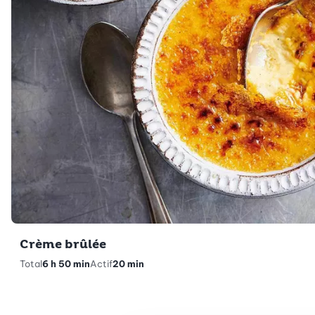
Crème brûlée
Total
6 h 50 min
Actif
20 min