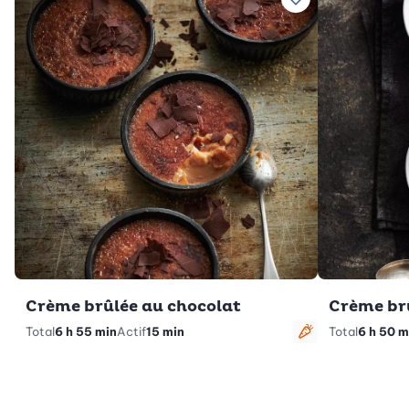
Ajouter à vos rec
Crème brûlée au chocolat
Crème br
Total
6 h 55 min
Actif
15 min
Total
6 h 50 m
Végétarien