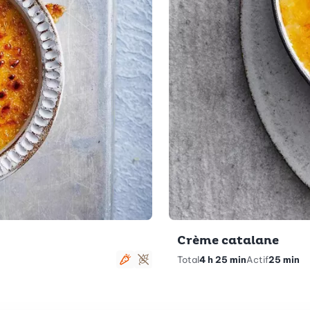
Crème catalane
Total
4 h 25 min
Actif
25 min
Végétarien
Sans gluten