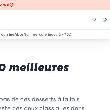
z soi
🍋
Mes favo
Mo
 cuisine
Abos
Summersale jusqu'à -75%
0 meilleures
as de ces desserts à la fois
testé ces deux classiques dans