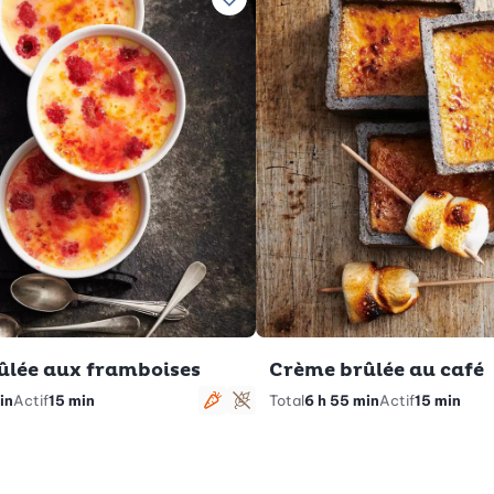
ettes préférées
Ajouter à vos recettes préférées
ûlée aux framboises
Crème brûlée au café
in
Actif
15 min
Total
6 h 55 min
Actif
15 min
Végétarien
Sans gluten