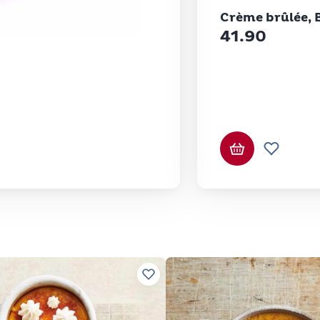
Betty Bossi
Crème brûlée, 
41.90
Ajouter au pa
Ajouter 
ettes préférées
Ajouter à vos recettes préférées