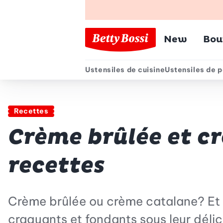
Menu pr
New
Bou
Ustensiles de cuisine
Ustensiles de p
Menu secondair
Recettes
Crème brûlée et cr
recettes
Crème brûlée ou crème catalane? Et p
craquants et fondants sous leur déli