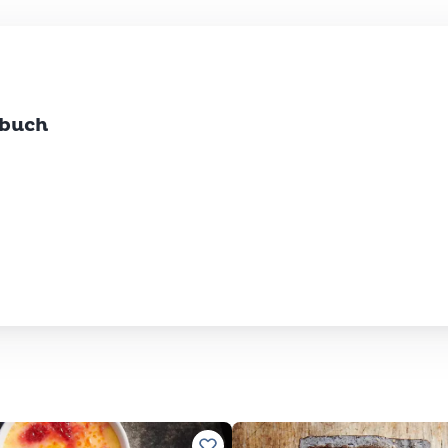
tbuch
e souhaits.