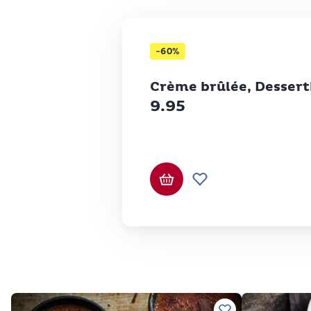
-60%
Betty Bossi
Crème brûlée, Desser
9.95
Ajouter au panier
Ajouter à la liste d