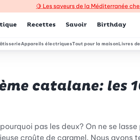
🍋
Les saveurs de la Méditerranée che
incipal
tique
Recettes
Savoir
Birthday
âtisserie
Appareils électriques
Tout pour la maison
Livres de
e
ème catalane: les 1
ourquoi pas les deux? On ne se lasse p
cieuse croûte de caramel. Nous avons 