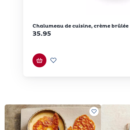
Betty Bossi
Chalumeau de cuisine, crème brûlée
35.95
Ajouter au panier
Ajouter à la liste de souhaits.
Ajouter à vos rec