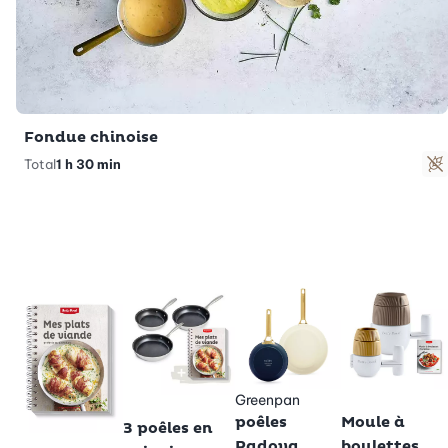
Fondue chinoise
Total
1 h 30 min
S
Greenpan
Betty Bossi
Betty Bossi
poêles
Moule à
3 poêles en
Padova,
boulettes