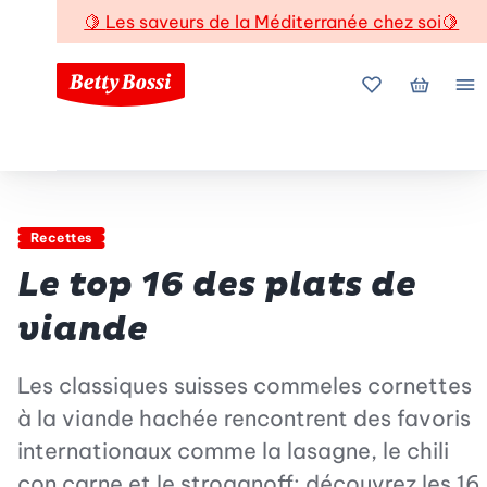
🍋
Les saveurs de la Méditerranée chez soi
🍋
Mes favoris
Mon pani
Me
Recettes
Le top 16 des plats de
viande
Les classiques suisses commeles cornettes
à la viande hachée rencontrent des favoris
internationaux comme la lasagne, le chili
con carne et le stroganoff: découvrez les 16