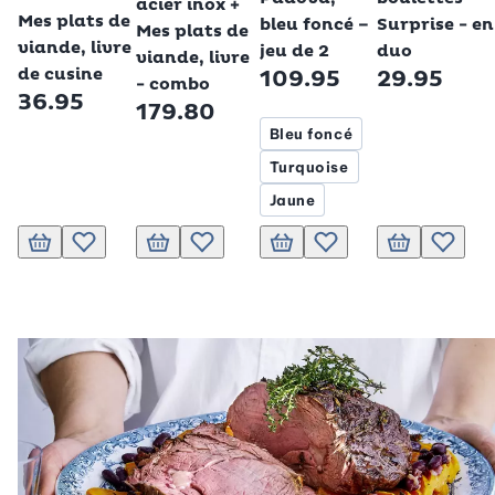
Betty Bossi
acier inox +
Mes plats de
bleu foncé –
Surprise - en
Mes plats de
viande, livre
jeu de 2
duo
viande, livre
de cusine
109.95
29.95
- combo
36.95
179.80
Bleu foncé
Turquoise
Jaune
Ajouter au panier
Ajouter à la liste de souhaits.
Ajouter au panier
Ajouter à la liste de souhaits.
Ajouter au panier
Ajouter à la liste de souhai
Ajouter au pani
Ajouter 