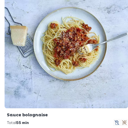
Sauce bolognaise
Total
55 min
sans
S