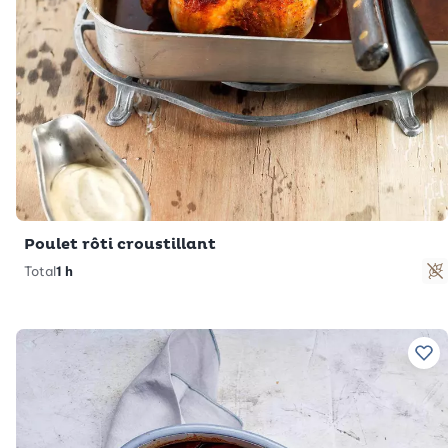
Poulet rôti croustillant
Total
1 h
S
Ajo