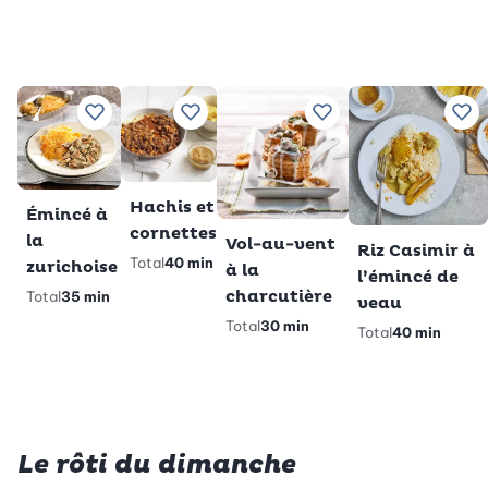
Ajouter à vos recettes préférées
Ajouter à vos recettes préférées
Ajouter à vos recett
Ajo
Hachis et
Émincé à
cornettes
la
Vol-au-vent
Riz Casimir à
Total
40 min
zurichoise
à la
l’émincé de
charcutière
Total
35 min
veau
Total
30 min
Total
40 min
Le rôti du dimanche