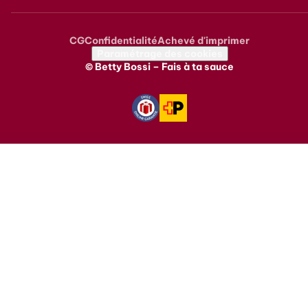
CG
Confidentialité
Achevé d'imprimer
Metanavigation
Paramétrage des cookies
© Betty Bossi – Fais à ta sauce