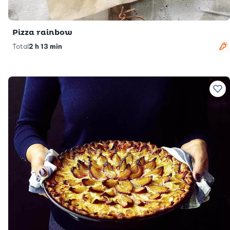
Pizza rainbow
Total
2 h 13 min
V
Ajo