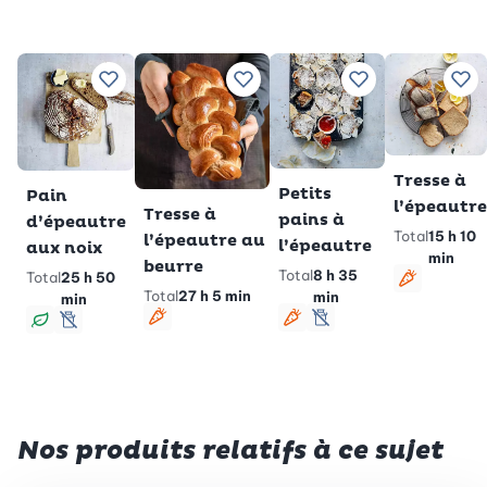
Ajouter à vos recettes préférées
Ajouter à vos recettes préféré
Ajouter à vos re
Ajo
Tresse à
Petits
Pain
l’épeautre
Tresse à
pains à
d’épeautre
Total
15 h 10
l’épeautre au
l’épeautre
aux noix
min
beurre
Total
8 h 35
Total
25 h 50
Végétari
Total
27 h 5 min
min
min
Végétarien
Végétarien
sans lactose
Végan
sans lactose
Nos produits relatifs à ce sujet