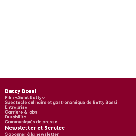
Pied de page
Betty Bossi
Film «Salut Betty»
Spectacle culinaire et gastronomique de Betty Bossi
Entreprise
Carrière & jobs
Durabilité
Communiqués de presse
Newsletter et Service
S'abonner à la newsletter