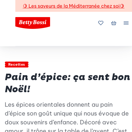
🍋
Les saveurs de la Méditerranée chez soi
🍋
Mes favoris
Mon pani
Me
Recettes
Pain d’épice: ça sent bon
Noël!
Les épices orientales donnent au pain
d’épice son goût unique qui nous évoque de
doux souvenirs d’enfance. Décoré avec
amour, il trône sur la table de l’avent. C’est