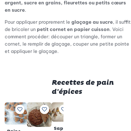
argent, sucre en grains, fleurettes ou petits cœurs
en sucre
.
Pour appliquer proprement le
glaçage au sucre
, il suffit
de bricoler un
petit cornet en papier cuisson
. Voici
comment procéder: découper un triangle, former un
cornet, le remplir de glaçage, couper une petite pointe
et appliquer le glaçage.
Recettes de pain
d'épices
Cœurs
Pain
Ajouter à vos recettes préférées
Ajouter à vos recettes préférées
Ajouter à vos recettes préférée
Ajouter à vos recettes
Ajouter à vos
Ajou
en
d’épice
pain
Total
35
Sapins
Pain
d'épice
min