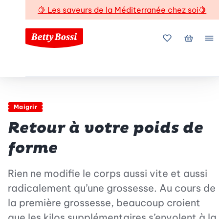
🍋
Les saveurs de la Méditerranée chez soi
🍋
Mes favoris
Mon pani
Me
Maigrir
Retour à votre poids de
forme
Rien ne modifie le corps aussi vite et aussi
radicalement qu’une grossesse. Au cours de
la première grossesse, beaucoup croient
que les kilos supplémentaires s’envolent à la