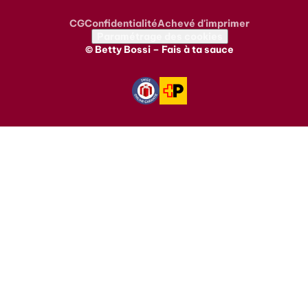
CG
Confidentialité
Achevé d'imprimer
Metanavigation
Paramétrage des cookies
© Betty Bossi – Fais à ta sauce