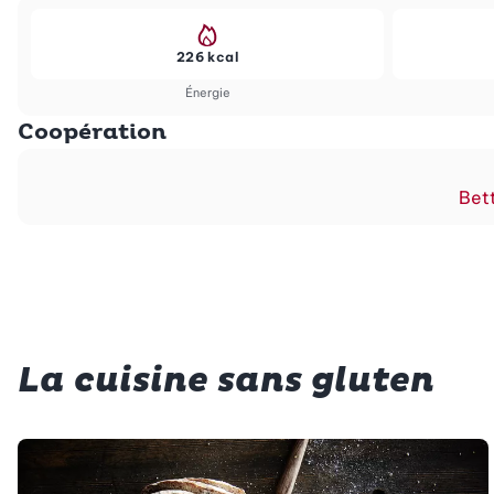
226 kcal
Énergie
Coopération
Bett
La cuisine sans gluten