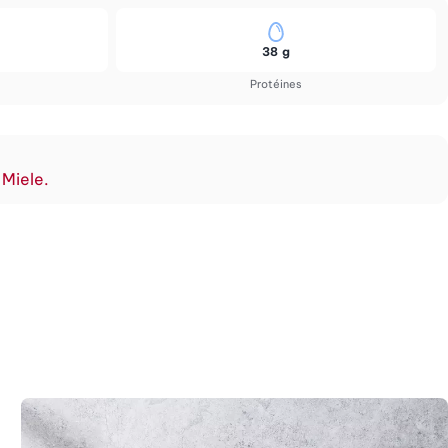
38 g
Protéines
 Miele.