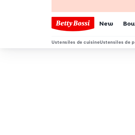
Menu pr
New
Bou
Ustensiles de cuisine
Ustensiles de p
Menu secondair