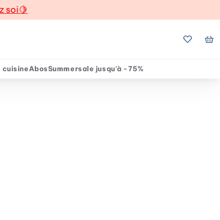
z soi
🍋
Mes favo
Mo
 cuisine
Abos
Summersale jusqu'à -75%