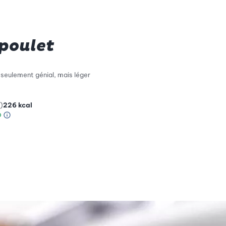
poulet
 seulement génial, mais léger
)
226
kcal
Information sur l’échelle Green Betty
le de compatibilité environnementale: 1 sur 5