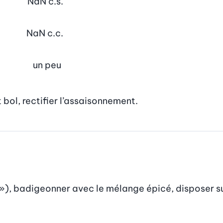
NaN
c.s.
NaN
c.c.
un peu
 bol, rectifier l’assaisonnement.
n»), badigeonner avec le mélange épicé, disposer s