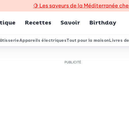
🍋
Les saveurs de la Méditerranée che
incipal
tique
Recettes
Savoir
Birthday
âtisserie
Appareils électriques
Tout pour la maison
Livres de
e
PUBLICITÉ