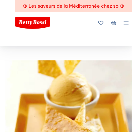
🍋
Les saveurs de la Méditerranée chez soi
🍋
Mes favoris
Mon pani
Me