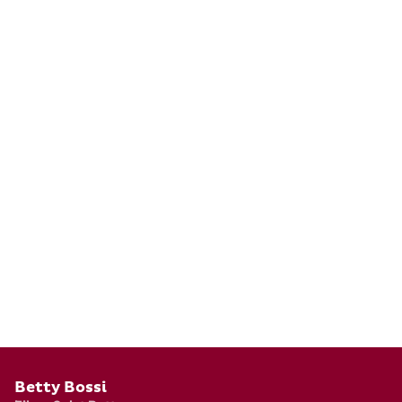
Pied de page
Betty Bossi