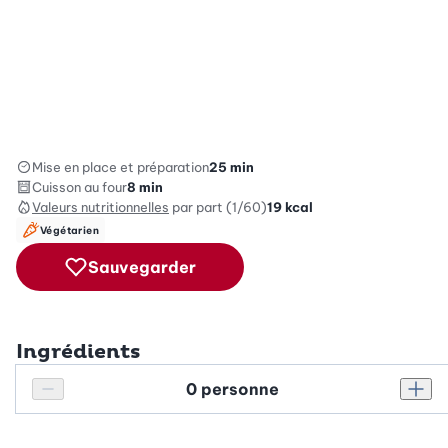
Mise en place et préparation
25 min
Cuisson au four
8 min
Valeurs nutritionnelles
par part (1/60)
19
kcal
Végétarien
Sauvegarder
Ingrédients
Personnes
Réduire le nombre de personnes
Augm