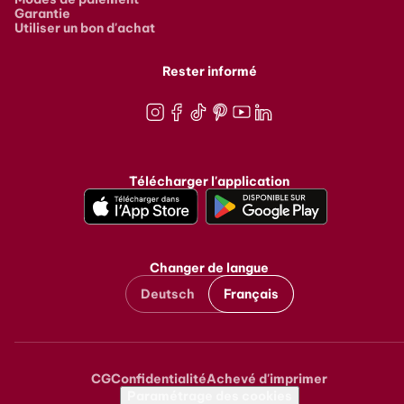
Garantie
Utiliser un bon d'achat
Rester informé
Instagram
Facebook
TikTok
Pinterest
Youtube
LinkedIn
Télécharger l'application
Changer de langue
Deutsch
Français
CG
Confidentialité
Achevé d'imprimer
Metanavigation
Paramétrage des cookies