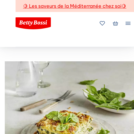
🍋
Les saveurs de la Méditerranée chez soi
🍋
Mes favoris
Mon pani
Me