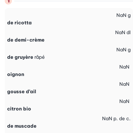
NaN
g
de ricotta
NaN
dl
de demi-crème
NaN
g
de gruyère
râpé
NaN
oignon
NaN
gousse d’ail
NaN
citron bio
NaN
p. de c.
de muscade