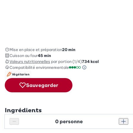
Mise en place et préparation
20 min
Cuisson au four
45 min
Valeurs nutritionnelles
par portion (1/4)
734
kcal
Compatibilité environnementale
Information sur l’éc
Échelle de compatibilité enviro
Végétarien
Sauvegarder
Ingrédients
Personnes
Réduire le nombre de personnes
Augm