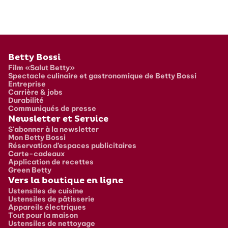
Pied de page
Betty Bossi
Film «Salut Betty»
Spectacle culinaire et gastronomique de Betty Bossi
Entreprise
Carrière & jobs
Durabilité
Communiqués de presse
Newsletter et Service
S'abonner à la newsletter
Mon Betty Bossi
Réservation d’espaces publicitaires
Carte-cadeaux
Application de recettes
Green Betty
Vers la boutique en ligne
Ustensiles de cuisine
Ustensiles de pâtisserie
Appareils électriques
Tout pour la maison
Ustensiles de nettoyage