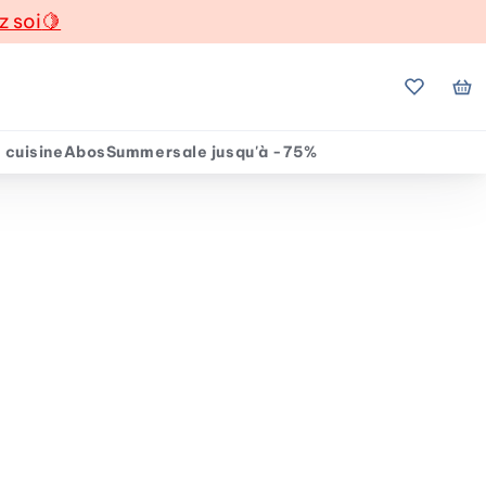
z soi
🍋
Mes favo
Mo
 cuisine
Abos
Summersale jusqu'à -75%