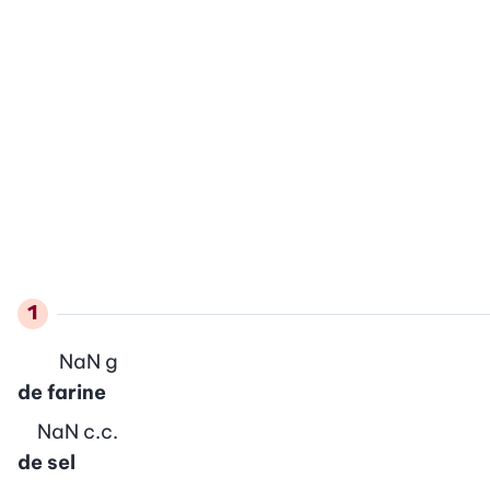
NaN
g
de farine
NaN
c.c.
de sel