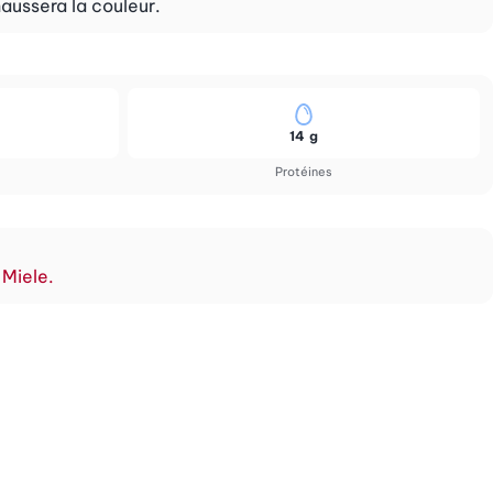
haussera la couleur.
14 g
Protéines
 Miele.