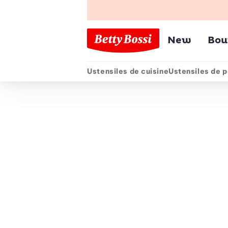
Menu pr
New
Bou
Ustensiles de cuisine
Ustensiles de p
Menu secondair