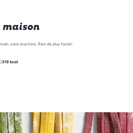
s maison
main, sans machine. Rien de plus facile!
)
318
kcal