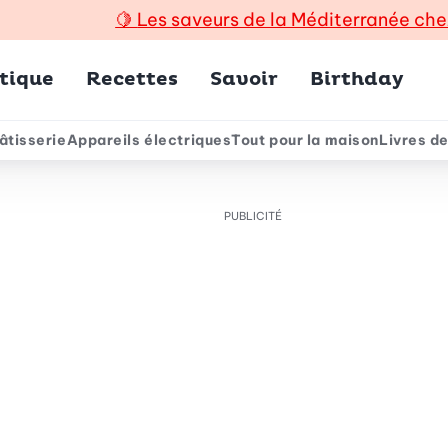
🍋
Les saveurs de la Méditerranée che
incipal
tique
Recettes
Savoir
Birthday
âtisserie
Appareils électriques
Tout pour la maison
Livres de
e
PUBLICITÉ