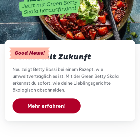
Good News!
Genuss mit Zukunft
Neu zeigt Betty Bossi bei einem Rezept, wie
umweltverträglich es ist. Mit der Green Betty Skala
erkennst du sofort, wie deine Lieblingsgerichte
ökologisch abschneiden.
Mehr erfahren!