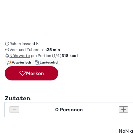
Ruhen lassen
1 h
Vor- und Zubereiten
25 min
Nährwerte
pro Portion (1/4)
318
kcal
Vegetarisch
Lactosefrei
Merken
Zutaten
Personenanzahl
Personenanzahl verringern
Pers
NaN
g