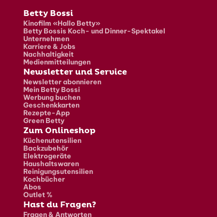
Fusszeile
Betty Bossi
Kinofilm «Hallo Betty»
Betty Bossis Koch- und Dinner-Spektakel
Unternehmen
Karriere & Jobs
Nachhaltigkeit
Medienmitteilungen
Newsletter und Service
Newsletter abonnieren
Mein Betty Bossi
Werbung buchen
Geschenkkarten
Rezepte-App
Green Betty
Zum Onlineshop
Küchenutensilien
Backzubehör
Elektrogeräte
Haushaltswaren
Reinigungsutensilien
Kochbücher
Abos
Outlet %
Hast du Fragen?
Fragen & Antworten