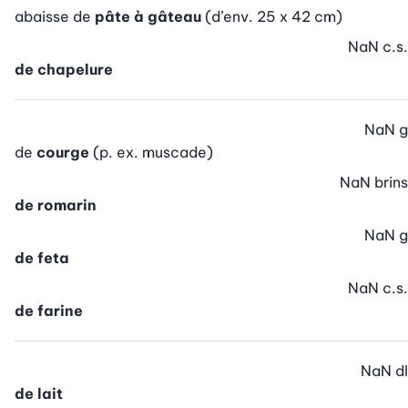
abaisse de
pâte à gâteau
(d’env. 25 x 42 cm)
NaN
c.s.
de chapelure
NaN
g
de
courge
(p. ex. muscade)
NaN
brins
de romarin
NaN
g
de feta
NaN
c.s.
de farine
NaN
dl
de lait