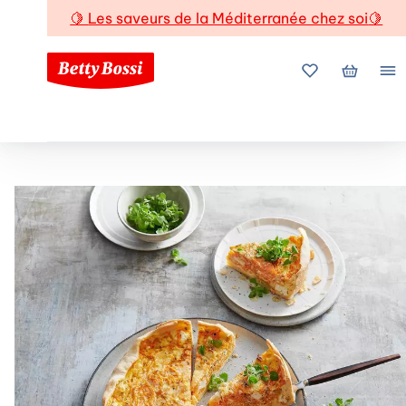
🍋
Les saveurs de la Méditerranée chez soi
🍋
Mes favoris
Mon pani
Me