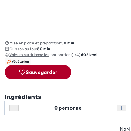
Mise en place et préparation
30 min
Cuisson au four
50 min
Valeurs nutritionnelles
par portion (1/4)
602
kcal
Végétarien
Sauvegarder
Ingrédients
Personnes
Réduire le nombre de personnes
Augm
NaN