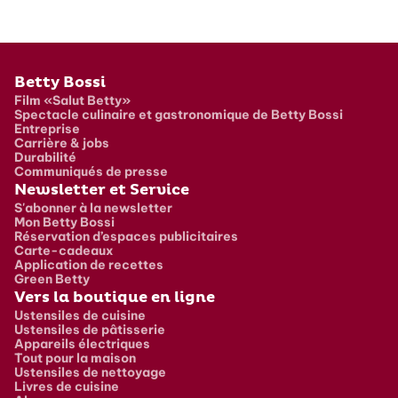
Pied de page
Betty Bossi
Film «Salut Betty»
Spectacle culinaire et gastronomique de Betty Bossi
Entreprise
Carrière & jobs
Durabilité
Communiqués de presse
Newsletter et Service
S'abonner à la newsletter
Mon Betty Bossi
Réservation d’espaces publicitaires
Carte-cadeaux
Application de recettes
Green Betty
Vers la boutique en ligne
Ustensiles de cuisine
Ustensiles de pâtisserie
Appareils électriques
Tout pour la maison
Ustensiles de nettoyage
Livres de cuisine