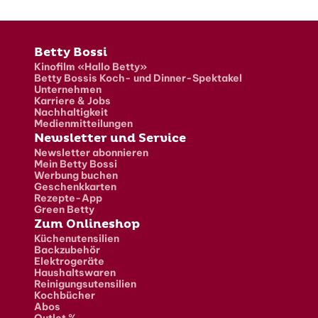
Fusszeile
Betty Bossi
Kinofilm «Hallo Betty»
Betty Bossis Koch- und Dinner-Spektakel
Unternehmen
Karriere & Jobs
Nachhaltigkeit
Medienmitteilungen
Newsletter und Service
Newsletter abonnieren
Mein Betty Bossi
Werbung buchen
Geschenkkarten
Rezepte-App
Green Betty
Zum Onlineshop
Küchenutensilien
Backzubehör
Elektrogeräte
Haushaltswaren
Reinigungsutensilien
Kochbücher
Abos
Outlet %