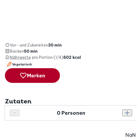
Vor- und Zubereiten
30 min
Backen
50 min
Nährwerte
pro Portion (1/4)
602
kcal
Vegetarisch
Merken
Zutaten
Personenanzahl
Personenanzahl verringern
Pers
NaN