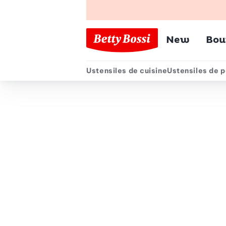
Menu pr
New
Bou
Ustensiles de cuisine
Ustensiles de p
Menu secondair