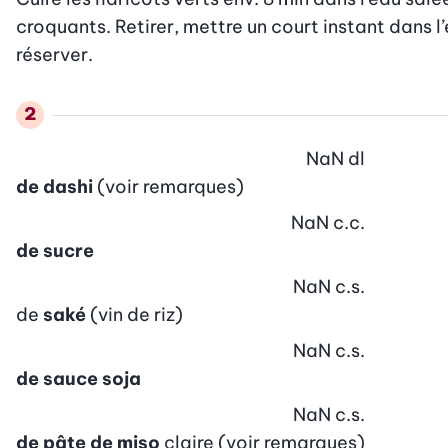
croquants. Retirer, mettre un court instant dans l
réserver.
NaN
dl
de dashi
(voir remarques)
NaN
c.c.
de sucre
NaN
c.s.
de
saké
(vin de riz)
NaN
c.s.
de sauce soja
NaN
c.s.
de pâte de miso
claire (voir remarques)