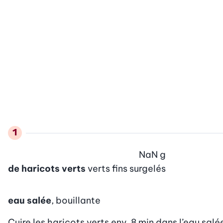
NaN
g
de haricots verts
verts fins surgelés
eau salée
, bouillante
Cuire les haricots verts env. 8 min dans l’eau salée