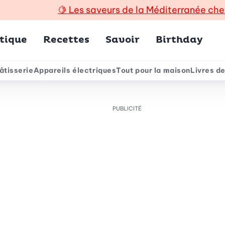
🍋
Les saveurs de la Méditerranée che
incipal
tique
Recettes
Savoir
Birthday
âtisserie
Appareils électriques
Tout pour la maison
Livres de
e
PUBLICITÉ