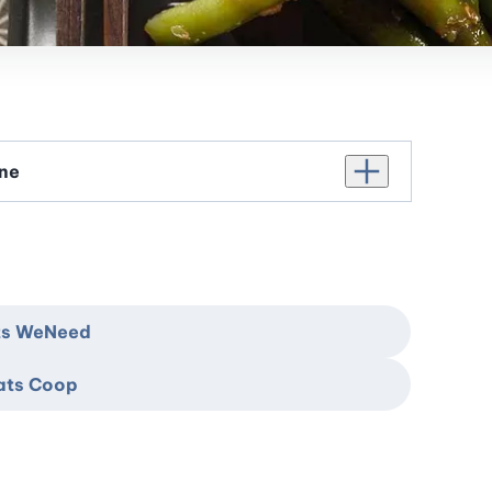
Augmenter le nomb
ats WeNeed
hats Coop