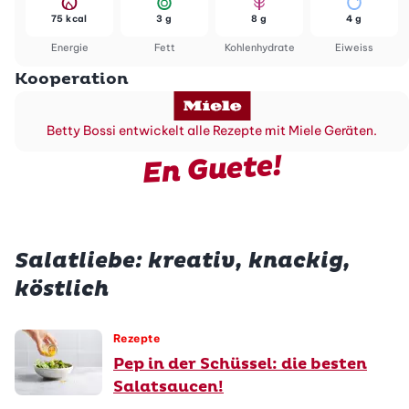
75 kcal
3 g
8 g
4 g
Energie
Fett
Kohlenhydrate
Eiweiss
Kooperation
Betty Bossi entwickelt alle Rezepte mit Miele Geräten.
En Guete!
Salatliebe: kreativ, knackig,
köstlich
Rezepte
Pep in der Schüssel: die besten
Salatsaucen!