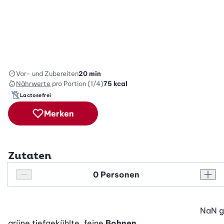
Vor- und Zubereiten
20 min
Nährwerte
pro Portion (1/4)
75
kcal
Lactosefrei
Merken
Zutaten
Personenanzahl
Personenanzahl verringern
Pers
NaN
g
grüne tiefgekühlte, feine
Bohnen