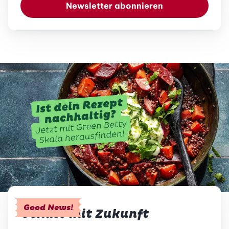
Newsletter abonnieren
Good News!
Genuss mit Zukunft