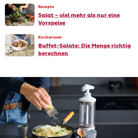
Rezepte
Salat – viel mehr als nur eine
Vorspeise
Kochwissen
Buffet-Salate: Die Menge richtig
berechnen