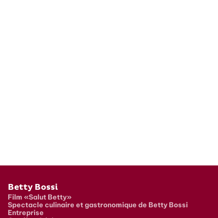
Pied de page
Betty Bossi
Film «Salut Betty»
Spectacle culinaire et gastronomique de Betty Bossi
Entreprise