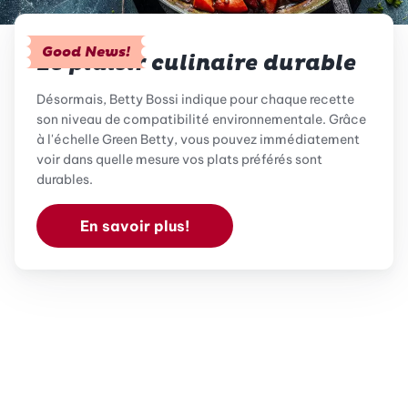
Good News!
Le plaisir culinaire durable
Désormais, Betty Bossi indique pour chaque recette
son niveau de compatibilité environnementale. Grâce
à l'échelle Green Betty, vous pouvez immédiatement
voir dans quelle mesure vos plats préférés sont
durables.
En savoir plus!