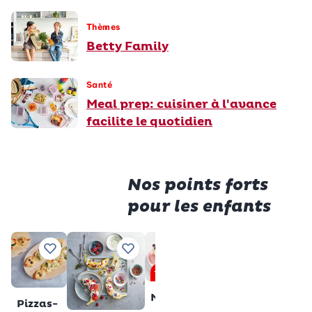
Thèmes
Betty Family
Santé
Meal prep: cuisiner à l'avance
facilite le quotidien
Nos points forts
pour les enfants
Premiu
Saucisses
Tranche
Ajouter à vos recettes préférées
Ajouter à vos recettes préférées
Ajouter à vos recettes pré
Ajouter à vos 
Aj
en cage
au lait
Premium
sans
Total
28 min
Muffins
gluten
Pizzas-