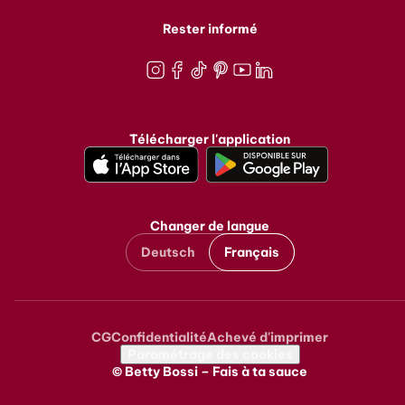
Rester informé
Instagram
Facebook
TikTok
Pinterest
Youtube
LinkedIn
Télécharger l'application
Changer de langue
Deutsch
Français
CG
Confidentialité
Achevé d'imprimer
Metanavigation
Paramétrage des cookies
© Betty Bossi – Fais à ta sauce