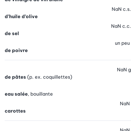
NaN
c.s.
d’huile d’olive
NaN
c.c.
de sel
un peu
de poivre
NaN
g
de pâtes
(p. ex. coquillettes)
eau salée
, bouillante
NaN
carottes
NaN