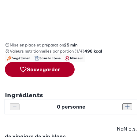
Mise en place et préparation
25 min
Valeurs nutritionnelles
par portion (1/4)
498
kcal
Végétarien
Sans lactose
Minceur
Sauvegarder
Ingrédients
Personnes
Réduire le nombre de personnes
Augm
NaN
c.s.
de vinaigre de vin blanc