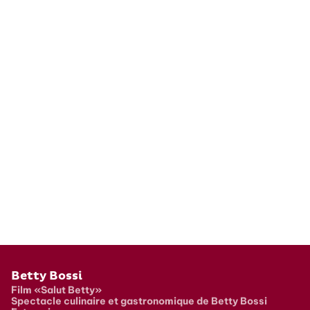
Pied de page
Betty Bossi
Film «Salut Betty»
Spectacle culinaire et gastronomique de Betty Bossi