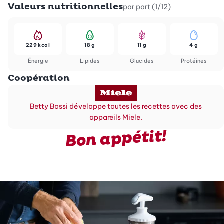
Valeurs nutritionnelles
par part (1/12)
229 kcal
18 g
11 g
4 g
Énergie
Lipides
Glucides
Protéines
Coopération
Betty Bossi développe toutes les recettes avec des
appareils Miele.
Bon appétit!