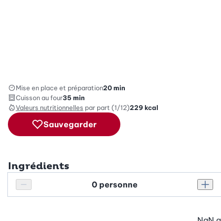
Mise en place et préparation
20 min
Cuisson au four
35 min
Valeurs nutritionnelles
par part (1/12)
229
kcal
Sauvegarder
Ingrédients
Personnes
Réduire le nombre de personnes
Augm
NaN
g