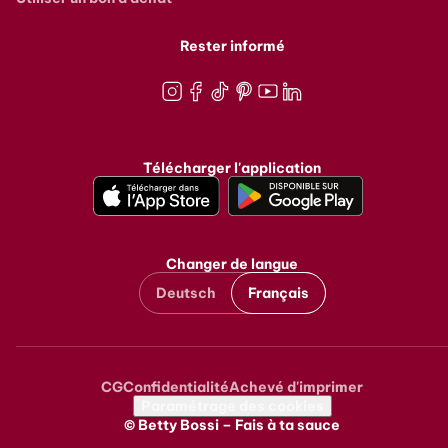
Rester informé
Instagram
Facebook
TikTok
Pinterest
Youtube
LinkedIn
Télécharger l'application
Changer de langue
Deutsch
Français
CG
Confidentialité
Achevé d'imprimer
Metanavigation
Paramétrage des cookies
© Betty Bossi – Fais à ta sauce