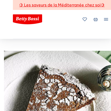
🍋
Les saveurs de la Méditerranée chez soi
🍋
Mes favoris
Mon pani
Me