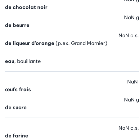
de chocolat noir
NaN
g
de beurre
NaN
c.s.
de liqueur d’orange
(p.ex. Grand Marnier)
eau
, bouillante
NaN
œufs frais
NaN
g
de sucre
NaN
c.s.
de farine