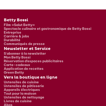
Pied de page
Betty Bossi
Film «Salut Betty»
Spectacle culinaire et gastronomique de Betty Bossi
Entreprise
Carrière & jobs
Durabilité
Communiqués de presse
Newsletter et Service
S'abonner à la newsletter
Mon Betty Bossi
Réservation d’espaces publicitaires
Carte-cadeaux
Application de recettes
Green Betty
Vers la boutique en ligne
Ustensiles de cuisine
Ustensiles de pâtisserie
Appareils électriques
Tout pour la maison
Ustensiles de nettoyage
Livres de cuisine
Abos