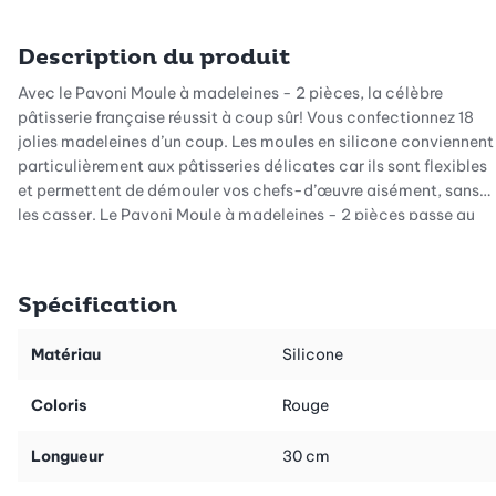
Description du produit
Avec le Pavoni Moule à madeleines - 2 pièces, la célèbre
pâtisserie française réussit à coup sûr! Vous confectionnez 18
jolies madeleines d’un coup. Les moules en silicone conviennent
particulièrement aux pâtisseries délicates car ils sont flexibles
et permettent de démouler vos chefs-d’œuvre aisément, sans
les casser. Le Pavoni Moule à madeleines - 2 pièces passe au
four et au congélateur et peut donc être utilisé pour des
pâtisseries ou des desserts.
Spécification
Astuce: pour remplir le moule proprement, utilisez une poche à
dresser.
Matériau
Silicone
Le Pavoni Moule à madeleines - 2 pièces est idéal pour la
Coloris
Rouge
pâtisserie sucrée et salée, à partir de masses battues comme
p.ex. pour les kouglofs, les cupcakes, les muffins, les
Longueur
30 cm
madeleines, etc. Il convient également aux desserts à renverser
comme les parfaits, la glacé et bien d’autres.