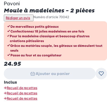
Pavoni
Moule à madeleines - 2 pièces
Numéro d’article
70042
Rédiger un avis
Les avantages en un coup d’œil
De merveilleux petits gâteaux
Confectionnez 18 jolies madeleines en une fois
Pour la madeleine classique et beaucoup d’autres
créations pâtissières
Grâce au matériau souple, les gâteaux se démoulent tout
seuls
Passe au four et au congélateur
24.95
Ajouter au panier
Ajo
Inclus
Recueil de recettes
Recueil de recettes
Recueil de recettes