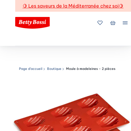
🍋
Les saveurs de la Méditerranée chez soi
🍋
Mes favoris
Mon pani
Me
Page d’accueil
Boutique
Moule à madeleines - 2 pièces
Chemin de navigation