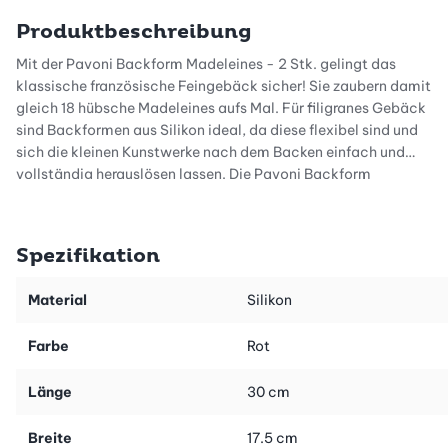
Produktbeschreibung
Mit der Pavoni Backform Madeleines - 2 Stk. gelingt das
klassische französische Feingebäck sicher! Sie zaubern damit
gleich 18 hübsche Madeleines aufs Mal. Für filigranes Gebäck
sind Backformen aus Silikon ideal, da diese flexibel sind und
sich die kleinen Kunstwerke nach dem Backen einfach und
vollständig herauslösen lassen. Die Pavoni Backform
Madeleines - 2 Stk. eignet sich sowohl für den Backofen als
auch für den Tiefkühler und kann deshalb nicht nur zum Backen,
sondern auch zur Zubereitung von Desserts eingesetzt werden.
Spezifikation
Tipp: Für ein sauberes Einfüllen des Teiges in die Backform
Material
Silikon
verwenden Sie am besten einen Spritzsack.
Farbe
Rot
Die Pavoni Backform Madeleines - 2 Stk. ist ideal für süsses und
pikantes Gebäck aus Rührteig, z.B. Madeleines, Gugelhöpfli,
Länge
30 cm
Cupcakes, Muffins usw. Sie eignet sich aber auch für Desserts
zum Stürzen, z.B. Parfait, Glacé und vieles mehr.
Breite
17.5 cm