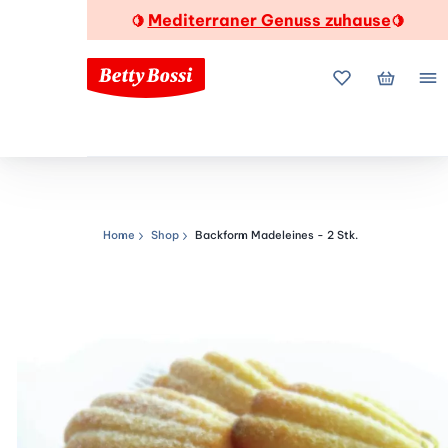
Mediterraner Genuss zuhause
🍋
🍋
Meine Favorite
Mein Wa
Me
Home
Shop
Backform Madeleines - 2 Stk.
Navigationspfad