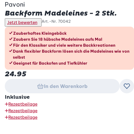
Pavoni
Backform Madeleines - 2 Stk.
Art.-Nr.
70042
Jetzt bewerten
Die Vorteile im Überblick
Zauberhaftes Kleingebäck
Zaubern Sie 18 hübsche Madeleines aufs Mal
Für den Klassiker und viele weitere Backkreationen
Dank flexibler Backform lösen sich die Madeleines wie von
selbst
Geeignet für Backofen und Tiefkühler
24.95
In den Warenkorb
Zu
Inklusive
Rezeptbeilage
Rezeptbeilage
Rezeptbeilage