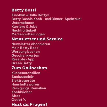
Fusszeile
Betty Bossi
Kinofilm «Hallo Betty»
Betty Bossis Koch- und Dinner-Spektakel
Unternehmen
Karriere & Jobs
Nachhaltigkeit
Medienmitteilungen
Newsletter und Service
Newsletter abonnieren
Mein Betty Bossi
Werbung buchen
Geschenkkarten
Rezepte-App
Green Betty
Zum Onlineshop
Küchenutensilien
Backzubehör
Elektrogeräte
Haushaltswaren
Reinigungsutensilien
Kochbücher
Abos
Outlet %
Hast du Fragen?