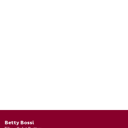
Pied de page
Betty Bossi