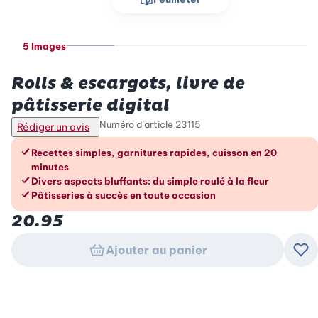
5 Images
Betty Bossi
Rolls & escargots, livre de
pâtisserie digital
Numéro d’article
23115
Rédiger un avis
Les avantages en un coup d’œil
Recettes simples, garnitures rapides, cuisson en 20
minutes
Divers aspects bluffants: du simple roulé à la fleur
Pâtisseries à succès en toute occasion
20.95
Ajouter au panier
Ajo