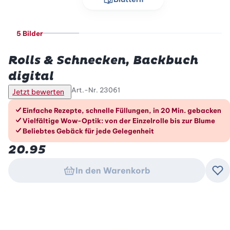
5 Bilder
Betty Bossi
Rolls & Schnecken, Backbuch
digital
Art.-Nr.
23061
Jetzt bewerten
Die Vorteile im Überblick
Einfache Rezepte, schnelle Füllungen, in 20 Min. gebacken
Vielfältige Wow-Optik: von der Einzelrolle bis zur Blume
Beliebtes Gebäck für jede Gelegenheit
20.95
In den Warenkorb
Zu