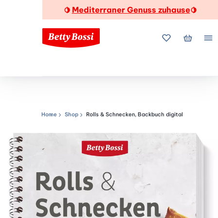
Mediterraner Genuss zuhause
🍋
🍋
Meine Favorite
Mein Wa
Me
Home
Shop
Rolls & Schnecken, Backbuch digital
Navigationspfad