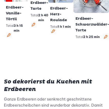
Premium
Erdbeer-
Erdbeer-
Erdbeer-
Tarte
Vanille-
Herz-
Total
2 h 40
Erdbeer-
Törtli
Roulade
min
Schwarzwälder
Total
3 h 15
Total
1 h 1 min
vegetarisch
Torte
min
vegetarisch
Total
2 h 25 min
vegetarisch
v
So dekorierst du Kuchen mit
Erdbeeren
Ganze Erdbeeren oder senkrecht geschnittene
Erdbeerscheibchen sind wunderbar dekorativ. Damit