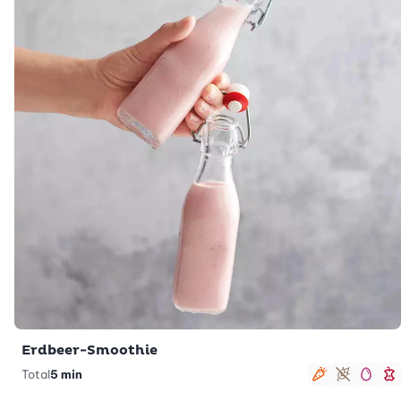
Erdbeer-Smoothie
Total
5 min
vegetarisc
glutenfr
low 
s