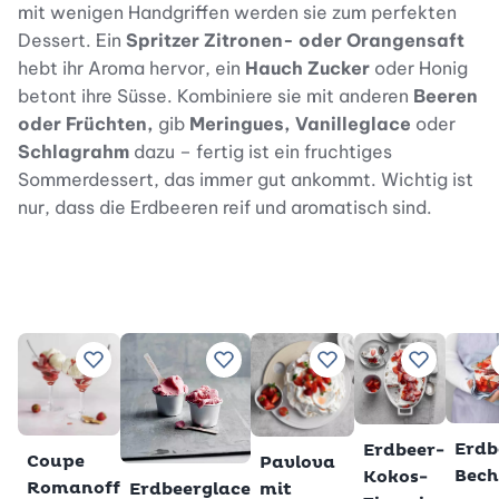
mit wenigen Handgriffen werden sie zum perfekten
Dessert. Ein
Spritzer Zitronen- oder Orangensaft
hebt ihr Aroma hervor, ein
Hauch Zucker
oder Honig
betont ihre Süsse. Kombiniere sie mit anderen
Beeren
oder Früchten,
gib
Meringues, Vanilleglace
oder
Schlagrahm
dazu – fertig ist ein fruchtiges
Sommerdessert, das immer gut ankommt. Wichtig ist
nur, dass die Erdbeeren reif und aromatisch sind.
Zu Lieblingsrezepten hinzufügen
Zu Lieblingsrezepten hinzufügen
Zu Lieblingsrezepten 
Zu Liebli
Erdb
Erdbeer-
Coupe
Pavlova
Bech
Kokos-
Romanoff
Erdbeerglace
mit