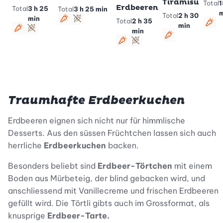
Tiramisu
Total
1
Erdbeeren
Total
3 h 25
Total
3 h 25 min
m
Total
2 h 30
min
Total
2 h 35
vegetarisch
glutenfrei
min
veg
min
vegetarisch
glutenfrei
vegetarisch
vegetarisch
glutenfrei
Traumhafte Erdbeerkuchen
Erdbeeren eignen sich nicht nur für himmlische
Desserts. Aus den süssen Früchtchen lassen sich auch
herrliche
Erdbeerkuchen
backen.
Besonders beliebt sind
Erdbeer-Törtchen
mit einem
Boden aus Mürbeteig, der blind gebacken wird, und
anschliessend mit Vanillecreme und frischen Erdbeeren
gefüllt wird. Die Törtli gibts auch im Grossformat, als
knusprige
Erdbeer-Tarte.