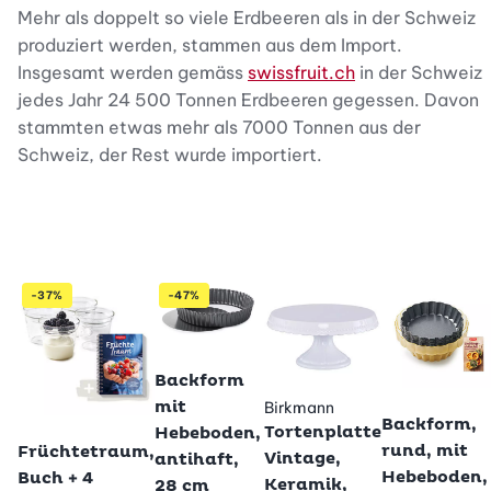
Mehr als doppelt so viele Erdbeeren als in der Schweiz
produziert werden, stammen aus dem Import.
Insgesamt werden gemäss
swissfruit.ch
in der Schweiz
jedes Jahr 24 500 Tonnen Erdbeeren gegessen. Davon
stammten etwas mehr als 7000 Tonnen aus der
Schweiz, der Rest wurde importiert.
-37%
-47%
Betty Bossi
Backform
Betty Bossi
mit
Birkmann
Backform,
Betty Bossi
Tortenplatte
Hebeboden,
rund, mit
Früchtetraum,
Vintage,
antihaft,
Hebeboden,
Buch + 4
Keramik,
28 cm