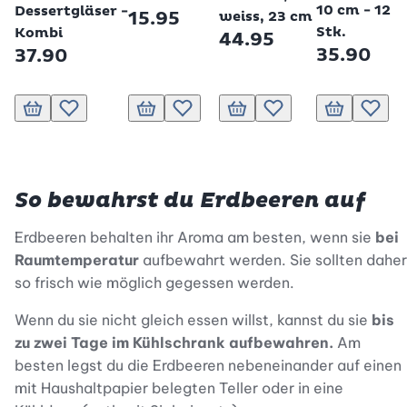
10 cm - 12
Dessertgläser -
15.95
weiss, 23 cm
Stk.
Kombi
44.95
35.90
37.90
In den Warenkorb
Zur Wunschliste hinzufügen
In den Warenkorb
Zur Wunschliste hinzufügen
In den Warenkorb
Zur Wunschliste hinzufü
In den Waren
Zur Wu
So bewahrst du Erdbeeren auf
Erdbeeren behalten ihr Aroma am besten, wenn sie
bei
Raumtemperatur
aufbewahrt werden. Sie sollten daher
so frisch wie möglich gegessen werden.
Wenn du sie nicht gleich essen willst, kannst du sie
bis
zu zwei Tage im Kühlschrank aufbewahren.
Am
besten legst du die Erdbeeren nebeneinander auf einen
mit Haushaltpapier belegten Teller oder in eine