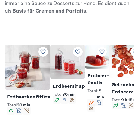
immer eine Sauce zu Desserts zur Hand. Es dient auch
als
Basis für Cremen und Parfaits.
Zu Lieblingsrezepten hinzufügen
Zu Lieblingsrezepten hinz
Zu Lieblingsre
Erdbeer-
Coulis
Getrockn
Erdbeersirup
Total
15
Erdbeer
Total
30 min
Erdbeerkonfitüre
min
Total
9 h 15
vegan
lactosefrei
glutenfrei
Total
30 min
vegetarisch
lactosefrei
vegan
lact
g
glutenfrei
vegan
lactosefrei
glutenfrei