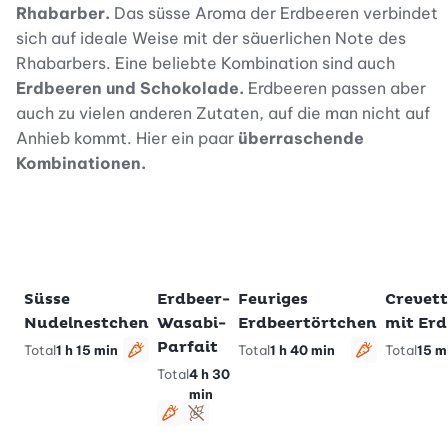
Rhabarber.
Das süsse Aroma der Erdbeeren verbindet
sich auf ideale Weise mit der säuerlichen Note des
Rhabarbers. Eine beliebte Kombination sind auch
Erdbeeren und Schokolade.
Erdbeeren passen aber
auch zu vielen anderen Zutaten, auf die man nicht auf
Anhieb kommt. Hier ein paar
überraschende
Kombinationen.
Süsse
Erdbeer-
Feuriges
Crevett
Zu Lieblingsrezepten hinzufügen
Zu Lieblingsrezepten hinzufügen
Zu Lieblingsr
Nudelnestchen
Wasabi-
Erdbeertörtchen
mit Er
Parfait
Total
1 h 15 min
Total
1 h 40 min
Total
15 m
vegetarisch
vegetaris
Total
4 h 30
min
vegetarisch
glutenfrei