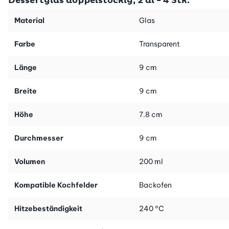
Dessertglas doppelstöckig, 2 dl - 4 Stk.
Material
Glas
Farbe
Transparent
Länge
9 cm
Breite
9 cm
Höhe
7.8 cm
Durchmesser
9 cm
Volumen
200 ml
Kompatible Kochfelder
Backofen
Hitzebeständigkeit
240 °C