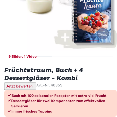
9 Bilder
, 1 Video
Betty Bossi
Früchtetraum, Buch + 4
Dessertgläser - Kombi
Art.-Nr.
40353
Jetzt bewerten
Die Vorteile im Überblick
Buch mit 100 saisonalen Rezepten mit extra viel Frucht
Dessertgläser für zwei Komponenten zum effektvollen
Servieren
Immer frisches Topping