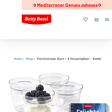
Mediterraner Genuss zuhause
🍋
🍋
Meine Favorite
Mein Wa
Me
Home
Shop
Früchtetraum, Buch + 4 Dessertgläser - Kombi
Navigationspfad