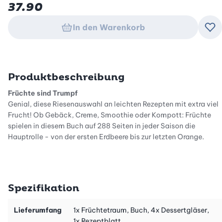
37.90
In den Warenkorb
Zu
Produktbeschreibung
Früchte sind Trumpf
Genial, diese Riesenauswahl an leichten Rezepten mit extra viel
Frucht! Ob Gebäck, Creme, Smoothie oder Kompott: Früchte
spielen in diesem Buch auf 288 Seiten in jeder Saison die
Hauptrolle - von der ersten Erdbeere bis zur letzten Orange.
Saisonal, leicht und köstlich
Für den extra Vitaminkick geniesst du bunte Smoothies, Shakes
und Bowls. Wenn du gerne backst, ist für dich das Kapitel
Spezifikation
Gebäck mit extra viel Früchten das Richtige. Auch unsere
Desserts sind superbunt und fruchtig. Du findest viele schlanke
Ideen, denn wir verwenden nur so viel Zucker wie nötig. Ja, sogar
Lieferumfang
1x Früchtetraum, Buch, 4x Dessertgläser,
Rezepte ohne Kristallzucker wirst du entdecken.
1x Rezeptblatt