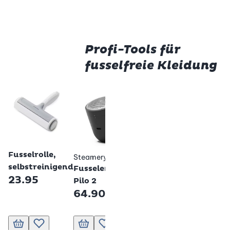
Profi-Tools für
fusselfreie Kleidung
/ Fust
Betty Bossi
Betty
Bests
Fusselentferner
Fusse
mit Abstreifer -
Akku
23.
2er-Set
23.95
Betty Bossi
Fusselrolle,
Steamery
selbstreinigend
Fusselentferner
23.95
Pilo 2
64.90