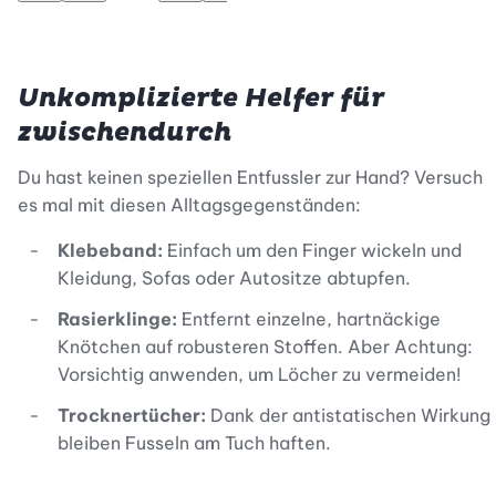
In den Warenkorb
Zur Wunschliste hinzufügen
In den Warenkorb
Zur Wunschliste hinzufügen
In den Warenkorb
Zur Wunschliste hi
In 
Unkomplizierte Helfer für
zwischendurch
Du hast keinen speziellen Entfussler zur Hand? Versuch
es mal mit diesen Alltagsgegenständen:
Klebeband:
Einfach um den Finger wickeln und
Kleidung, Sofas oder Autositze abtupfen.
Rasierklinge:
Entfernt einzelne, hartnäckige
Knötchen auf robusteren Stoffen. Aber Achtung:
Vorsichtig anwenden, um Löcher zu vermeiden!
Trocknertücher:
Dank der antistatischen Wirkung
bleiben Fusseln am Tuch haften.