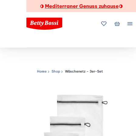
Mediterraner Genuss zuhause
🍋
🍋
Meine Favorite
Mein Wa
Me
Home
Shop
Wäschenetz - 3er-Set
Navigationspfad