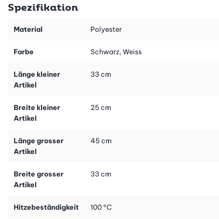
Spezifikation
farbige Reissverschlüsse zur Unterscheidung auf einen Blick.
Material
Polyester
Farbe
Schwarz, Weiss
Länge kleiner
33 cm
Artikel
Breite kleiner
25 cm
Artikel
Länge grosser
45 cm
Artikel
Breite grosser
33 cm
Artikel
Hitzebeständigkeit
100 °C