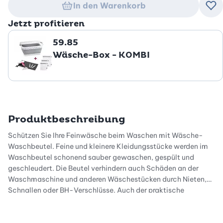
In den Warenkorb
Zu
Jetzt profitieren
59.85
Wäsche-Box - KOMBI
Produktbeschreibung
Schützen Sie Ihre Feinwäsche beim Waschen mit Wäsche-
Waschbeutel. Feine und kleinere Kleidungsstücke werden im
Waschbeutel schonend sauber gewaschen, gespült und
geschleudert. Die Beutel verhindern auch Schäden an der
Waschmaschine und anderen Wäschestücken durch Nieten,
Schnallen oder BH-Verschlüsse. Auch der praktische
Reissverschluss verfügt über eine spezielle Schutzabdeckung,
damit andere Kleidungsstücke und die Waschmaschine nicht
beschädigt werden. Die 3 Waschbeutel haben verschieden