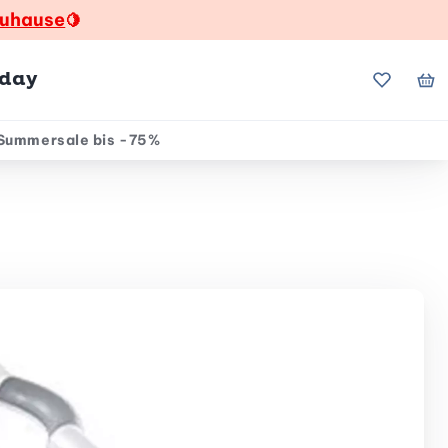
zuhause
🍋
hday
Meine Fa
Me
Summersale bis -75%