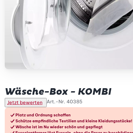
Betty Bossi
Wäsche-Box - KOMBI
Art.-Nr.
40385
Jetzt bewerten
Die Vorteile im Überblic
Platz und Ordnung schaffen
Schütze empfindliche Textilien und kleine Kleidungsstücke!
Wäsche ist im Nu wieder schön und gepflegt
Fusselentferner löst Fusseln, ohne die Faser zu beschädige