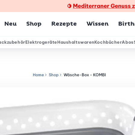
Mediterraner Genuss 
🍋
Hauptmenü
Neu
Shop
Rezepte
Wissen
Birt
ackzubehör
Elektrogeräte
Haushaltswaren
Kochbücher
Abos
ärmenü
Home
Shop
Wäsche-Box - KOMBI