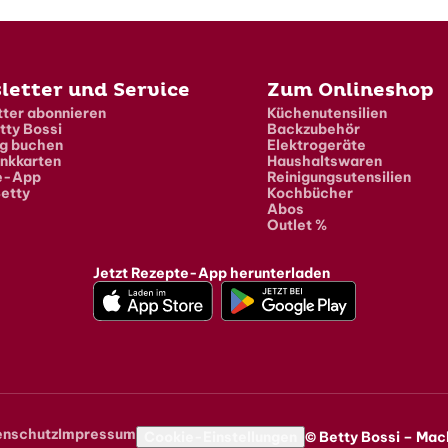
letter und Service
Zum Onlineshop
ter abonnieren
Küchenutensilien
tty Bossi
Backzubehör
g buchen
Elektrogeräte
nkkarten
Haushaltswaren
e-App
Reinigungsutensilien
etty
Kochbücher
Abos
Outlet %
Jetzt Rezepte-App herunterladen
enschutz
Impressum
navigation
Cookie-Einstellungen
© Betty Bossi – Mac