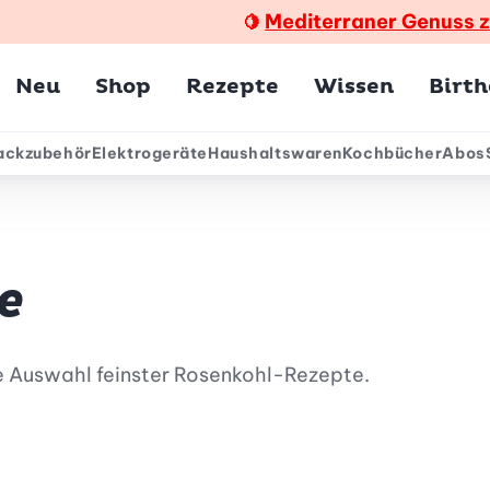
Mediterraner Genuss 
🍋
Hauptmenü
Neu
Shop
Rezepte
Wissen
Birt
ackzubehör
Elektrogeräte
Haushaltswaren
Kochbücher
Abos
ärmenü
e
e Auswahl feinster Rosenkohl-Rezepte.