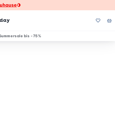
zuhause
🍋
hday
Meine Fa
Me
Summersale bis -75%