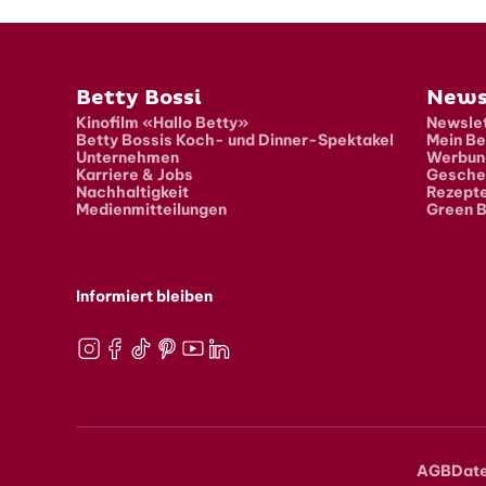
Fusszeile
Betty Bossi
News
Kinofilm «Hallo Betty»
Newslet
Betty Bossis Koch- und Dinner-Spektakel
Mein Be
Unternehmen
Werbun
Karriere & Jobs
Gesche
Nachhaltigkeit
Rezept
Medienmitteilungen
Green B
Informiert bleiben
Instagram
Facebook
TikTok
Pinterest
Youtube
LinkedIn
AGB
Dat
Meta