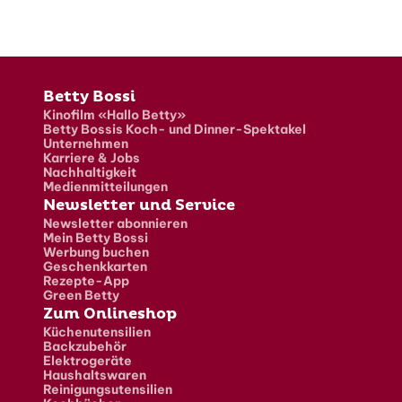
Fusszeile
Betty Bossi
Kinofilm «Hallo Betty»
Betty Bossis Koch- und Dinner-Spektakel
Unternehmen
Karriere & Jobs
Nachhaltigkeit
Medienmitteilungen
Newsletter und Service
Newsletter abonnieren
Mein Betty Bossi
Werbung buchen
Geschenkkarten
Rezepte-App
Green Betty
Zum Onlineshop
Küchenutensilien
Backzubehör
Elektrogeräte
Haushaltswaren
Reinigungsutensilien