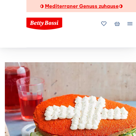
Mediterraner Genuss zuhause
🍋
🍋
Meine Favorite
Mein Wa
Me