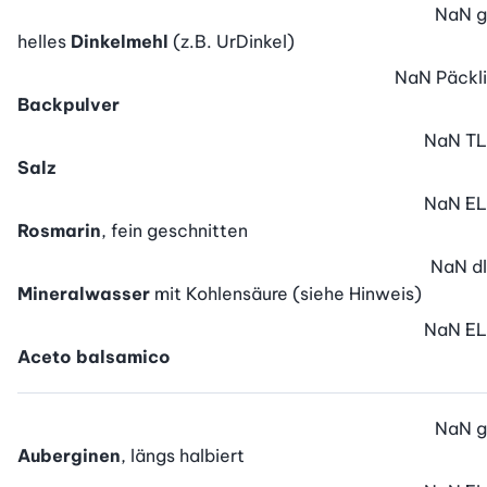
NaN
g
helles
Dinkelmehl
(z.B. UrDinkel)
NaN
Päckli
Backpulver
NaN
TL
Salz
NaN
EL
Rosmarin
, fein geschnitten
NaN
dl
Mineralwasser
mit Kohlensäure (siehe Hinweis)
NaN
EL
Aceto balsamico
NaN
g
Auberginen
, längs halbiert