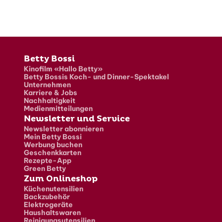
Fusszeile
Betty Bossi
Kinofilm «Hallo Betty»
Betty Bossis Koch- und Dinner-Spektakel
Unternehmen
Karriere & Jobs
Nachhaltigkeit
Medienmitteilungen
Newsletter und Service
Newsletter abonnieren
Mein Betty Bossi
Werbung buchen
Geschenkkarten
Rezepte-App
Green Betty
Zum Onlineshop
Küchenutensilien
Backzubehör
Elektrogeräte
Haushaltswaren
Reinigungsutensilien