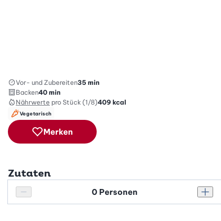
Vor- und Zubereiten
35 min
Backen
40 min
Nährwerte
pro Stück (1/8)
409
kcal
Vegetarisch
Merken
Zutaten
Personenanzahl
Personenanzahl verringern
Pers