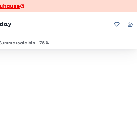
zuhause
🍋
hday
Meine Fa
Me
Summersale bis -75%