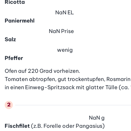
Ricotta
NaN
EL
Paniermehl
NaN
Prise
Salz
wenig
Pfeffer
Ofen auf 220 Grad vorheizen.

Tomaten abtropfen, gut trockentupfen, Rosmarin 
in einen Einweg-Spritzsack mit glatter Tülle (ca.
NaN
g
Fischfilet
(z.B. Forelle oder Pangasius)