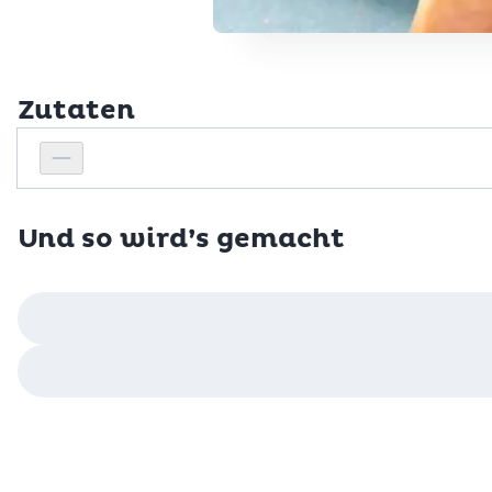
Zutaten
Personenanzahl
Personenanzahl verringern
Und so wird’s gemacht