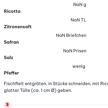
NaN
g
Ricotta
NaN
TL
Zitronensaft
NaN
Briefchen
Safran
NaN
Prisen
Salz
wenig
Pfeffer
Fischfielt entgräten, in Stücke schneiden, mit Ri
glatter Tülle (ca. 1 cm Ø) geben.