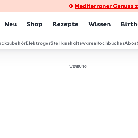
Mediterraner Genuss 
🍋
Hauptmenü
Neu
Shop
Rezepte
Wissen
Birt
ackzubehör
Elektrogeräte
Haushaltswaren
Kochbücher
Abos
ärmenü
WERBUNG