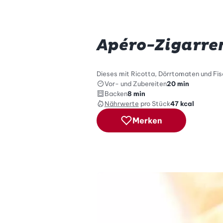
Apéro-Zigarren
Dieses mit Ricotta, Dörrtomaten und Fis
Vor- und Zubereiten
20 min
Backen
8 min
Nährwerte
pro Stück
47
kcal
Merken