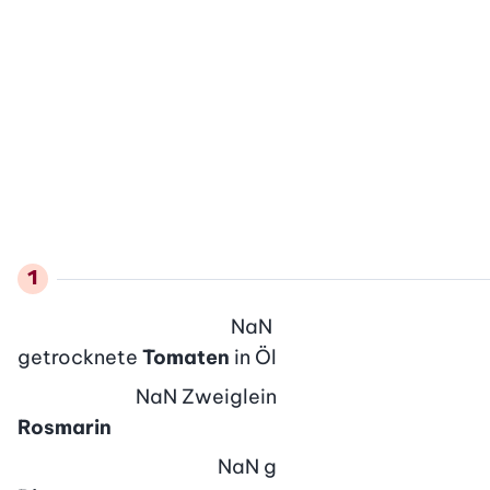
NaN
getrocknete
Tomaten
in Öl
NaN
Zweiglein
Rosmarin
NaN
g