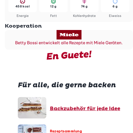
458 kcal
12 g
74 g
6 g
Energie
Fett
Kohlenhydrate
Eiweiss
Kooperation
Betty Bossi entwickelt alle Rezepte mit Miele Geräten.
En Guete!
Für alle, die gerne backen
Backzubehör für jede Idee
Rezeptsammlung