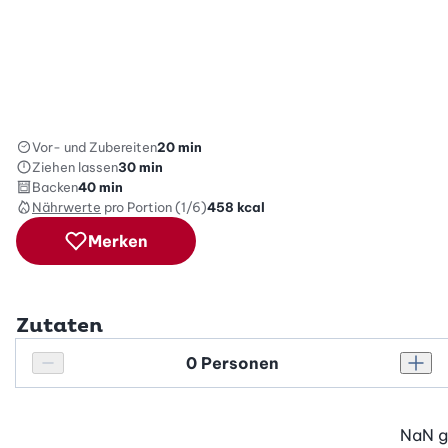
Vor- und Zubereiten
20 min
Ziehen lassen
30 min
Backen
40 min
Nährwerte
pro Portion (1/6)
458
kcal
Merken
Zutaten
Personenanzahl
Personenanzahl verringern
Pers
NaN
g