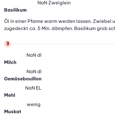
NaN
Zweiglein
Basilikum
Öl in einer Pfanne warm werden lassen. Zwiebel
zugedeckt ca. 5 Min. dämpfen. Basilikum grob sc
NaN
dl
Milch
NaN
dl
Gemüsebouillon
NaN
EL
Mehl
wenig
Muskat