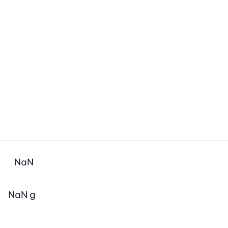
NaN
NaN
g