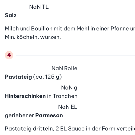
NaN
TL
Salz
Milch und Bouillon mit dem Mehl in einer Pfanne 
Min. köcheln, würzen.
NaN
Rolle
Pastateig
(ca. 125 g)
NaN
g
Hinterschinken
in Tranchen
NaN
EL
geriebener
Parmesan
Pastateig dritteln, 2 EL Sauce in der Form vertei