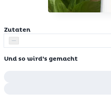
Zutaten
Personenanzahl
Personenanzahl verringern
Und so wird’s gemacht