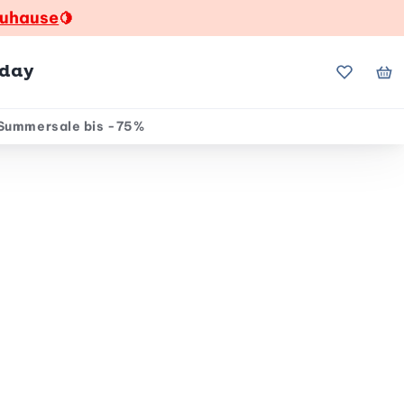
zuhause
🍋
hday
Meine Fa
Me
Summersale bis -75%