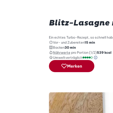
Blitz-Lasagne 
Ein echtes Turbo-Rezept, so schnell habe
Vor- und Zubereiten
15 min
Backen
30 min
Nährwerte
pro Portion (1/2)
539
kcal
Umweltverträglich
Green Be
Umweltverträglich
Merken