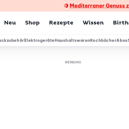
Mediterraner Genuss 
🍋
Hauptmenü
Neu
Shop
Rezepte
Wissen
Birt
ackzubehör
Elektrogeräte
Haushaltswaren
Kochbücher
Abos
ärmenü
WERBUNG