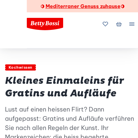
Mediterraner Genuss zuhause
🍋
🍋
Meine Favorite
Mein Wa
Me
Kochwissen
Kleines Einmaleins für
Gratins und Aufläufe
Lust auf einen heissen Flirt? Dann
aufgepasst: Gratins und Aufläufe verführen
Sie nach allen Regeln der Kunst. Ihr
Markenzeichen: die heiss begehrte