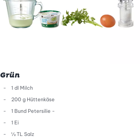
Grün
1 dl Milch
200 g Hüttenkäse
1 Bund Petersilie -
1 Ei
½ TL Salz