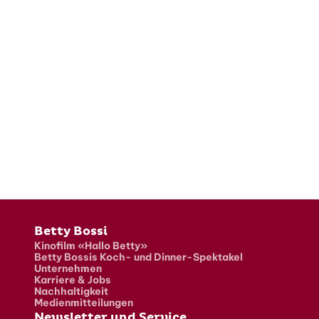
Fusszeile
Betty Bossi
Kinofilm «Hallo Betty»
Betty Bossis Koch- und Dinner-Spektakel
Unternehmen
Karriere & Jobs
Nachhaltigkeit
Medienmitteilungen
Newsletter und Service