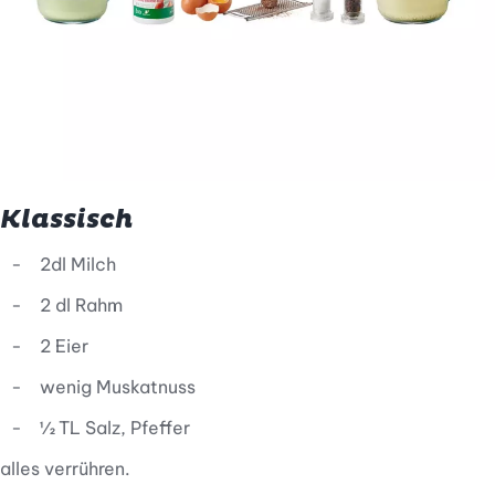
Klassisch
2dl Milch
2 dl Rahm
2 Eier
wenig Muskatnuss
½ TL Salz, Pfeffer
alles verrühren.