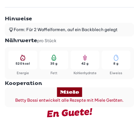
Hinweise
Form: Für 2 Waffelformen, auf ein Backblech gelegt
Nährwerte
pro Stück
520 kcal
35 g
42 g
8 g
Energie
Fett
Kohlenhydrate
Eiweiss
Kooperation
Betty Bossi entwickelt alle Rezepte mit Miele Geräten.
En Guete!