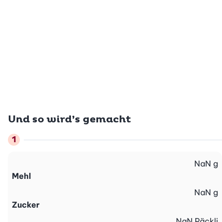
Und so wird’s gemacht
NaN
g
Mehl
NaN
g
Zucker
NaN
Päckli