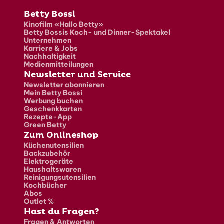
Fusszeile
Betty Bossi
Kinofilm «Hallo Betty»
Betty Bossis Koch- und Dinner-Spektakel
Unternehmen
Karriere & Jobs
Nachhaltigkeit
Medienmitteilungen
Newsletter und Service
Newsletter abonnieren
Mein Betty Bossi
Werbung buchen
Geschenkkarten
Rezepte-App
Green Betty
Zum Onlineshop
Küchenutensilien
Backzubehör
Elektrogeräte
Haushaltswaren
Reinigungsutensilien
Kochbücher
Abos
Outlet %
Hast du Fragen?
Fragen & Antworten