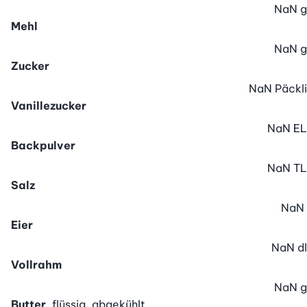
NaN
g
Mehl
NaN
g
Zucker
NaN
Päckli
Vanillezucker
NaN
EL
Backpulver
NaN
TL
Salz
NaN
Eier
NaN
dl
Vollrahm
NaN
g
Butter
, flüssig, abgekühlt