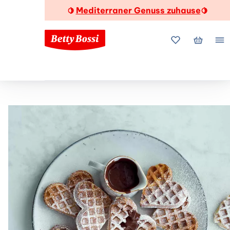
Mediterraner Genuss zuhause
🍋
🍋
Meine Favorite
Mein Wa
Me