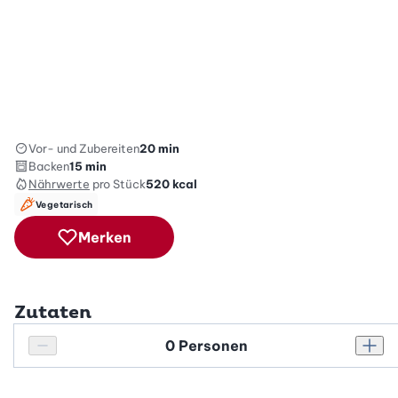
Vor- und Zubereiten
20 min
Backen
15 min
Nährwerte
pro Stück
520
kcal
Vegetarisch
Merken
Zutaten
Personenanzahl
Personenanzahl verringern
Pers