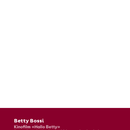
Fusszeile
Betty Bossi
Kinofilm «Hallo Betty»