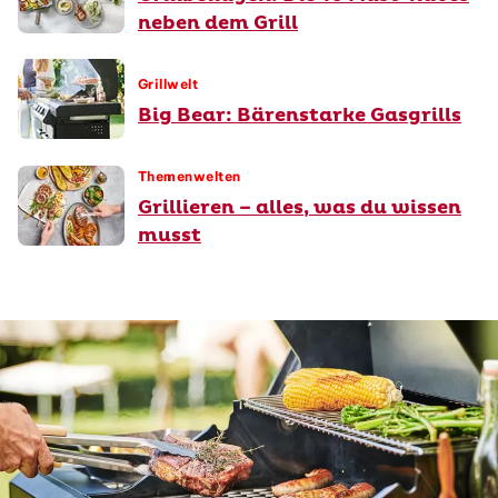
neben dem Grill
Grillwelt
Big Bear: Bärenstarke Gasgrills
Themenwelten
Grillieren – alles, was du wissen
musst