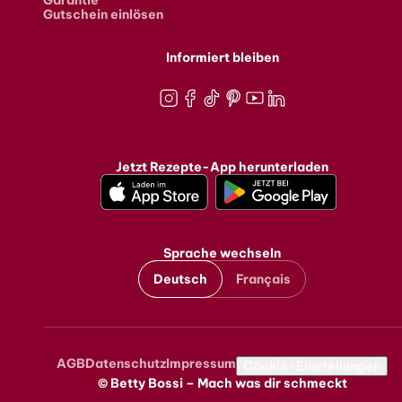
Gutschein einlösen
Informiert bleiben
Instagram
Facebook
TikTok
Pinterest
Youtube
LinkedIn
Jetzt Rezepte-App herunterladen
Sprache wechseln
Deutsch
Français
AGB
Datenschutz
Impressum
Metanavigation
Cookie-Einstellungen
© Betty Bossi – Mach was dir schmeckt