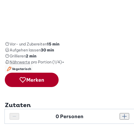
Vor- und Zubereiten
15 min
Aufgehen lassen
30 min
Grillieren
2 min
Nährwerte
pro Portion (1/4)
-
Vegetarisch
Merken
Zutaten
Personenanzahl
Personenanzahl verringern
Pers