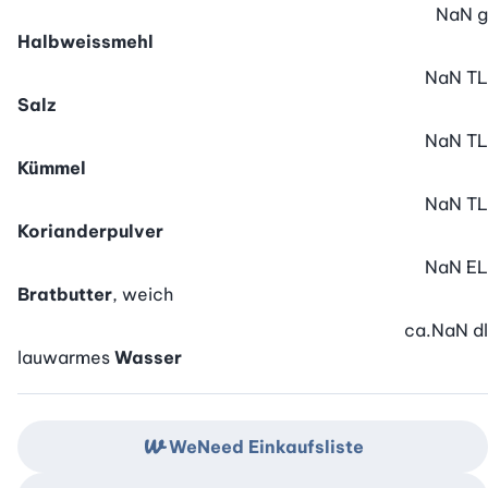
NaN
g
Halbweissmehl
NaN
TL
Salz
NaN
TL
Kümmel
NaN
TL
Korianderpulver
NaN
EL
Bratbutter
, weich
ca.
NaN
dl
lauwarmes
Wasser
WeNeed Einkaufsliste