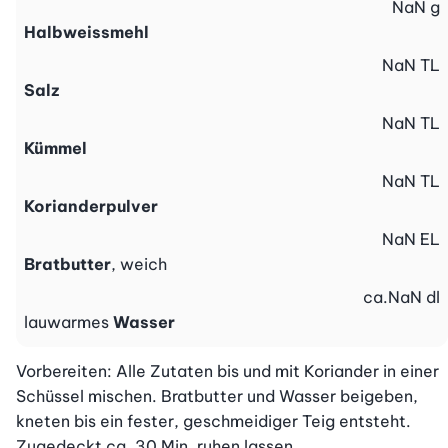
NaN
g
Halbweissmehl
NaN
TL
Salz
NaN
TL
Kümmel
NaN
TL
Korianderpulver
NaN
EL
Bratbutter
, weich
ca.
NaN
dl
lauwarmes
Wasser
Vorbereiten: Alle Zutaten bis und mit Koriander in einer 
Schüssel mischen. Bratbutter und Wasser beigeben, 
kneten bis ein fester, geschmeidiger Teig entsteht. 
Zugedeckt ca. 30 Min. ruhen lassen.
